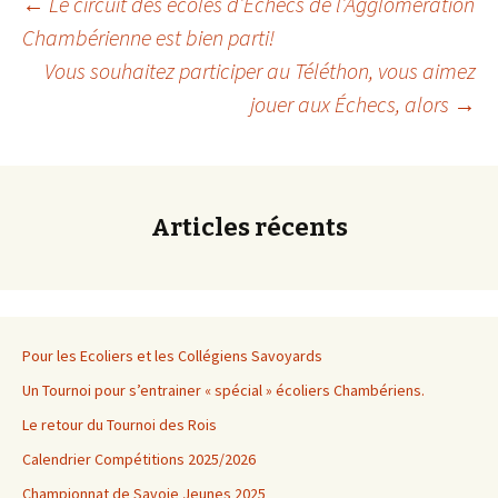
Navigation
←
Le circuit des écoles d’Echecs de l’Agglomération
Chambérienne est bien parti!
Vous souhaitez participer au Téléthon, vous aimez
des
jouer aux Échecs, alors
→
articles
Articles récents
Pour les Ecoliers et les Collégiens Savoyards
Un Tournoi pour s’entrainer « spécial » écoliers Chambériens.
Le retour du Tournoi des Rois
Calendrier Compétitions 2025/2026
Championnat de Savoie Jeunes 2025