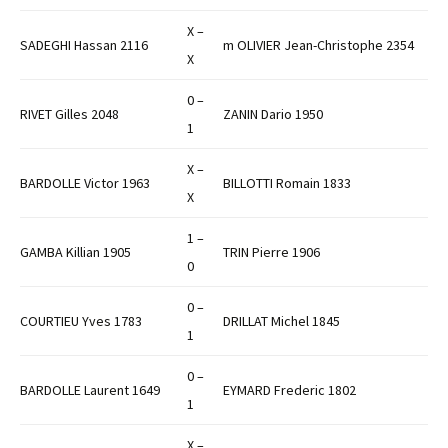
X –
SADEGHI Hassan 2116
m OLIVIER Jean-Christophe 2354
X
0 –
RIVET Gilles 2048
ZANIN Dario 1950
1
X –
BARDOLLE Victor 1963
BILLOTTI Romain 1833
X
1 –
GAMBA Killian 1905
TRIN Pierre 1906
0
0 –
COURTIEU Yves 1783
DRILLAT Michel 1845
1
0 –
BARDOLLE Laurent 1649
EYMARD Frederic 1802
1
X –