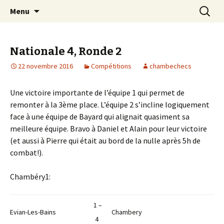
Les échecs pour tous
Aller
Recherc
Club d échecs de l
Menu
au
agglomération
contenu
chambérienne
Nationale 4, Ronde 2
22 novembre 2016
Compétitions
chambechecs
Une victoire importante de l’équipe 1 qui permet de
remonter à la 3ème place. L’équipe 2 s’incline logiquement
face à une équipe de Bayard qui alignait quasiment sa
meilleure équipe. Bravo à Daniel et Alain pour leur victoire
(et aussi à Pierre qui était au bord de la nulle après 5h de
combat!).
Chambéry1:
1 –
Evian-Les-Bains
Chambery
4