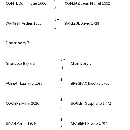
COMTE Dominique 1606
COMBAZ Jean Michel 1662
X
0 –
WAMBST Arthur 1525
BAILLEUL David 1728
1
Chambéry 2:
6 –
Grenoble Bayard
Chambery 2
2
1 –
AUBERT Laurane 2035
BREGNAC Nicolas 1760
0
1 –
COCIERE Mihai 2026
SOULET Stephane 1772
0
1 –
SAIAH Karim 1956
CHABERT Pierre 1707
0