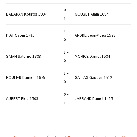
0 –
BABAKAN Kouros 1904
GOUBET Alain 1684
1
1 –
PIAT Gabin 1785
ANDRE Jean-Yves 1573
0
1 –
SAIAH Salome 1703
MORICE Daniel 1504
0
1 –
ROULIER Damien 1675
GALLAS Gautier 1512
0
0 –
AUBERT Elea 1503
JARRAND Daniel 1455
1