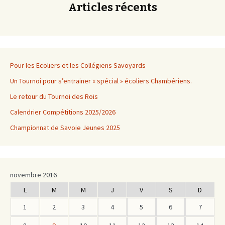
Articles récents
Pour les Ecoliers et les Collégiens Savoyards
Un Tournoi pour s’entrainer « spécial » écoliers Chambériens.
Le retour du Tournoi des Rois
Calendrier Compétitions 2025/2026
Championnat de Savoie Jeunes 2025
novembre 2016
L
M
M
J
V
S
D
1
2
3
4
5
6
7