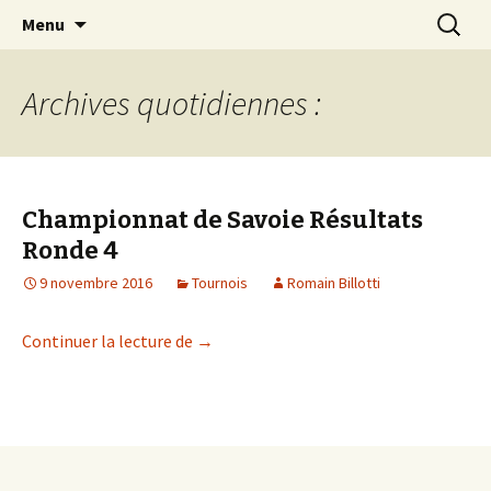
Les échecs pour tous
Aller
Recherc
Club d échecs de l
Menu
au
agglomération
contenu
chambérienne
Archives quotidiennes :
Championnat de Savoie Résultats
Ronde 4
9 novembre 2016
Tournois
Romain Billotti
Championnat de Savoie Résultats Rond
Continuer la lecture de
→