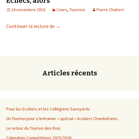
Échecs, alors
24 novembre 2016
Cours
,
Tournois
Pierre Chabert
Vous souhaitez participer au Téléthon, 
Continuer la lecture de
→
Articles récents
Pour les Ecoliers et les Collégiens Savoyards
Un Tournoi pour s’entrainer « spécial » écoliers Chambériens.
Le retour du Tournoi des Rois
Calendrier Compétitions 2025/2026