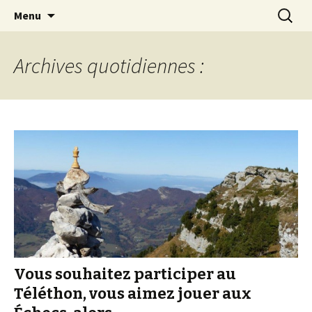
Les échecs pour tous
Aller
Recherc
Club d échecs de l
Menu
au
agglomération
contenu
chambérienne
Archives quotidiennes :
Vous souhaitez participer au
Téléthon, vous aimez jouer aux