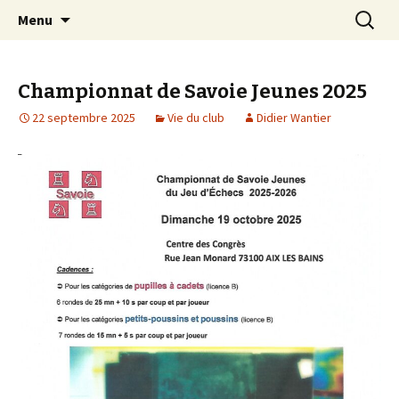
Les échecs pour tous
Aller
Recherc
Club d échecs de l
Menu
au
agglomération
contenu
chambérienne
Championnat de Savoie Jeunes 2025
22 septembre 2025
Vie du club
Didier Wantier