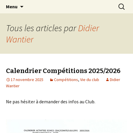
Les échecs pour tous
Aller
Recherc
Club d échecs de l
Menu
au
agglomération
contenu
chambérienne
Tous les articles par
Didier
Wantier
Calendrier Compétitions 2025/2026
17 novembre 2025
Compétitions
,
Vie du club
Didier
Wantier
Ne pas hésiter à demander des infos au Club.