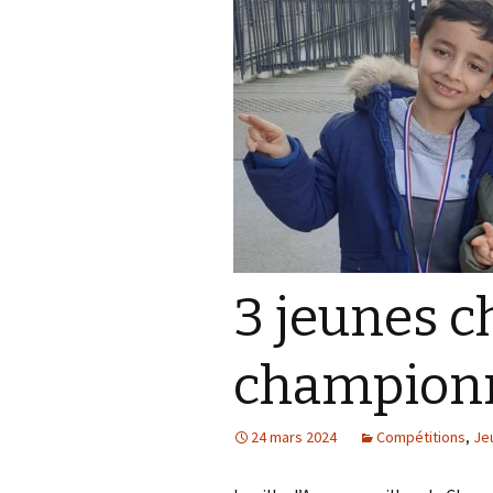
3 jeunes 
championn
24 mars 2024
Compétitions
,
Je