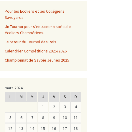
Pour les Ecoliers et les Collégiens
Savoyards
Un Tournoi pour s’entrainer « spécial »
écoliers Chambériens.
Le retour du Tournoi des Rois
Calendrier Compétitions 2025/2026
Championnat de Savoie Jeunes 2025
mars 2024
L
M
M
J
V
S
D
1
2
3
4
5
6
7
8
9
10
11
12
13
14
15
16
17
18