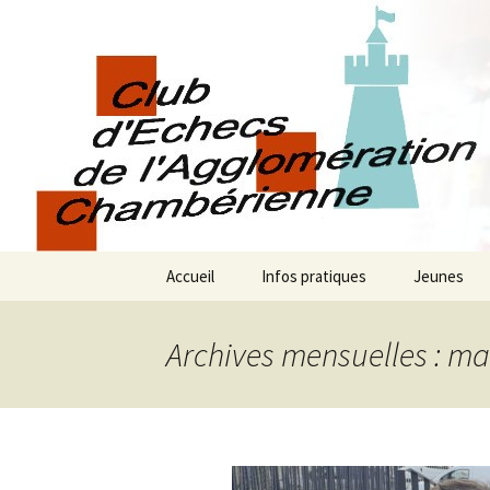
Les échecs pour tous
Club d éch
chambéri
Aller
Accueil
Infos pratiques
Jeunes
au
contenu
Archives mensuelles : ma