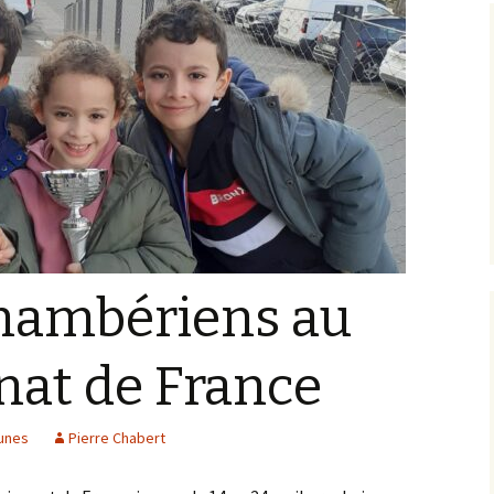
chambériens au
at de France
unes
Pierre Chabert