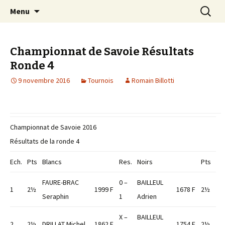
Les échecs pour tous
Aller
Recherc
Club d échecs de l
Menu
au
agglomération
contenu
chambérienne
Championnat de Savoie Résultats
Ronde 4
9 novembre 2016
Tournois
Romain Billotti
Championnat de Savoie 2016
Résultats de la ronde 4
Ech.
Pts
Blancs
Res.
Noirs
Pts
FAURE-BRAC
0 –
BAILLEUL
1
2½
1999 F
1678 F
2½
Seraphin
1
Adrien
X –
BAILLEUL
2
2½
DRILLAT Michel
1862 F
1754 F
2½