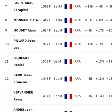
FAURE-BRAC
7
1999 F
SenM
ARA
+ 17N
= 4B
+ 8
Seraphin
8
MONMAILLE Eric
1412 F
SenM
ARA
= 9B
+ 6N
– 7
9
GOUBET Alain
1684 F
SepM
ARA
= 8N
+ 17B
– 1
PILLARD Jean-
10
1977 F
SepM
ARA
+ 18B
– 3N
+ 9
Luc
LIGNEAUT
11
1551 F
VetM
ARA
+ 15N
+ 1
Daniel
BARD Jean-
12
1447 F
SepM
ARA
– 3B
+ 18N
> 1
Francois
VERVANDIER
13
1437 F
SepM
ARA
– 5N
+ 14B
– 1
Remy
ANDRE Jean-