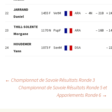
JARRAND
22
1455 F
VetM
ARA
– 4N
– 21B
+ 2
Daniel
THILL-SOLENTE
23
1170 N
PupF
ARA
– 16B
– 1
Morgane
HOUDEMER
24
1073 F
SenM
DSA
– 2
Yann
Navigation
←
Championnat de Savoie Résultats Ronde 3
Championnat de Savoie Résultats Ronde 5 et
Appariements Ronde 6
→
des