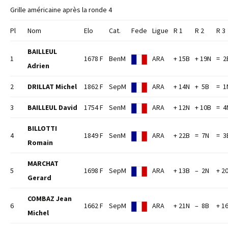
Grille américaine après la ronde 4
Pl
Nom
Elo
Cat.
Fede
Ligue
R 1
R 2
R 3
BAILLEUL
1
1678 F
BenM
ARA
+ 15B
+ 19N
= 2
Adrien
2
DRILLAT Michel
1862 F
SepM
ARA
+ 14N
+ 5B
= 1
3
BAILLEUL David
1754 F
SenM
ARA
+ 12N
+ 10B
= 4
BILLOTTI
4
1849 F
SenM
ARA
+ 22B
= 7N
= 3
Romain
MARCHAT
5
1698 F
SepM
ARA
+ 13B
– 2N
+ 2
Gerard
COMBAZ Jean
6
1662 F
SepM
ARA
+ 21N
– 8B
+ 1
Michel