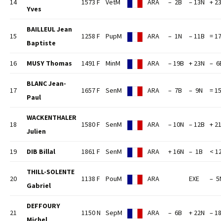
14
1573 F
VetM
ARA
– 2B
– 13N
+ 2
Yves
BAILLEUL Jean
15
1258 F
PupM
ARA
– 1N
– 11B
= 1
Baptiste
16
MUSY Thomas
1491 F
MinM
ARA
– 19B
+ 23N
– 6
BLANC Jean-
17
1657 F
SenM
ARA
– 7B
– 9N
= 1
Paul
WACKENTHALER
18
1580 F
SenM
ARA
– 10N
– 12B
+ 2
Julien
19
DIB Billal
1861 F
SenM
ARA
+ 16N
– 1B
< 1
THILL-SOLENTE
20
1138 F
PouM
ARA
EXE
– 5
Gabriel
DEFFOURY
21
1150 N
SepM
ARA
– 6B
+ 22N
– 1
Michel