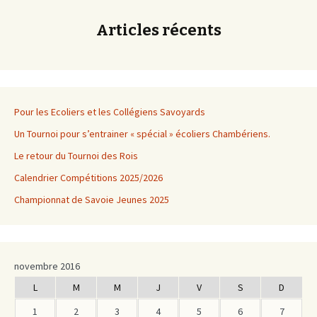
articles
Articles récents
Pour les Ecoliers et les Collégiens Savoyards
Un Tournoi pour s’entrainer « spécial » écoliers Chambériens.
Le retour du Tournoi des Rois
Calendrier Compétitions 2025/2026
Championnat de Savoie Jeunes 2025
novembre 2016
L
M
M
J
V
S
D
1
2
3
4
5
6
7