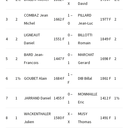
X
David
COMBAZ Jean
1 –
PILLARD
3
2
1662 F
1977 F
2
Michel
0
Jean-Luc
LIGNEAUT
0 –
BILLOTTI
4
2
1551 F
1849 F
2
Daniel
1
Romain
BARD Jean-
0 –
MARCHAT
5
2
1447 F
1698 F
2
Francois
1
Gerard
1 –
6
1½
GOUBET Alain
1684 F
DIB Billal
1861 F
1
F
0 –
MONMAILLE
7
1
JARRAND Daniel
1455 F
1412 F
1½
1
Eric
WACKENTHALER
X –
MUSY
8
1
1580 F
1491 F
1
Julien
X
Thomas