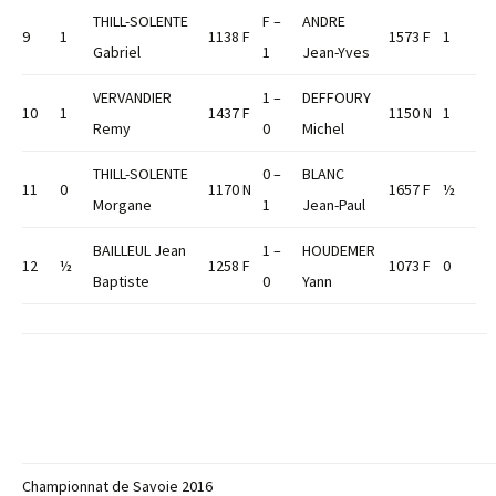
THILL-SOLENTE
F –
ANDRE
9
1
1138 F
1573 F
1
Gabriel
1
Jean-Yves
VERVANDIER
1 –
DEFFOURY
10
1
1437 F
1150 N
1
Remy
0
Michel
THILL-SOLENTE
0 –
BLANC
11
0
1170 N
1657 F
½
Morgane
1
Jean-Paul
BAILLEUL Jean
1 –
HOUDEMER
12
½
1258 F
1073 F
0
Baptiste
0
Yann
Championnat de Savoie 2016