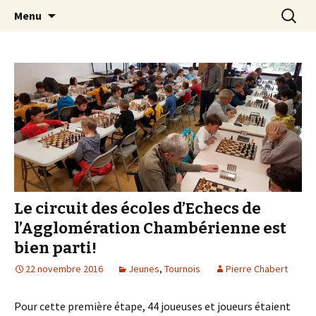
Les échecs pour tous
Aller
Recherc
Club d échecs de l
Menu
au
agglomération
contenu
chambérienne
Le circuit des écoles d’Echecs de
l’Agglomération Chambérienne est
bien parti!
22 novembre 2016
Jeunes
,
Tournois
Pierre Chabert
Pour cette première étape, 44 joueuses et joueurs étaient