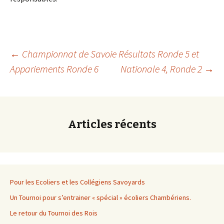
Navigation
←
Championnat de Savoie Résultats Ronde 5 et
Appariements Ronde 6
Nationale 4, Ronde 2
→
des
articles
Articles récents
Pour les Ecoliers et les Collégiens Savoyards
Un Tournoi pour s’entrainer « spécial » écoliers Chambériens.
Le retour du Tournoi des Rois