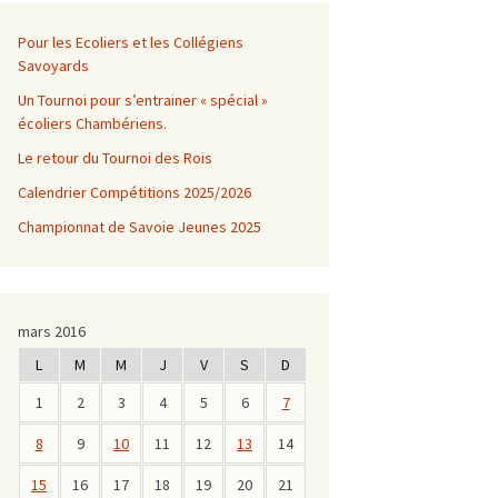
Pour les Ecoliers et les Collégiens
Savoyards
Un Tournoi pour s’entrainer « spécial »
écoliers Chambériens.
Le retour du Tournoi des Rois
Calendrier Compétitions 2025/2026
Championnat de Savoie Jeunes 2025
mars 2016
L
M
M
J
V
S
D
1
2
3
4
5
6
7
8
9
10
11
12
13
14
15
16
17
18
19
20
21