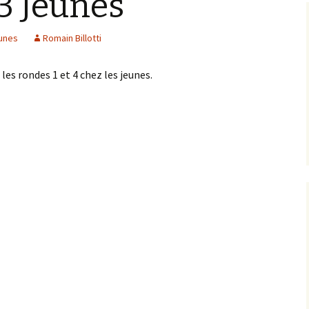
3 Jeunes
unes
Romain Billotti
es rondes 1 et 4 chez les jeunes.
3 Jeunes