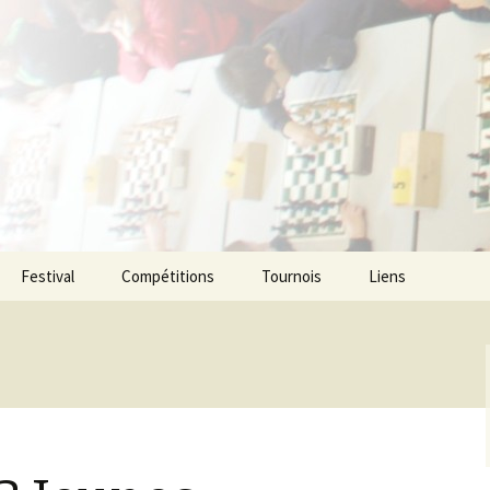
ecs de l agglom
enne
Festival
Compétitions
Tournois
Liens