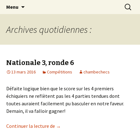
Les échecs pour tous
Aller
Recherc
Club d échecs de l
Menu
au
agglomération
contenu
chambérienne
Archives quotidiennes :
Nationale 3, ronde 6
13 mars 2016
Compétitions
chambechecs
Défaite logique bien que le score sur les 4 premiers
échiquiers ne reflètent pas les 4 parties tendues dont
toutes auraient facilement pu basculer en notre faveur.
Demain, il va falloir gagner!
Nationale 3, ronde 6
Continuer la lecture de
→