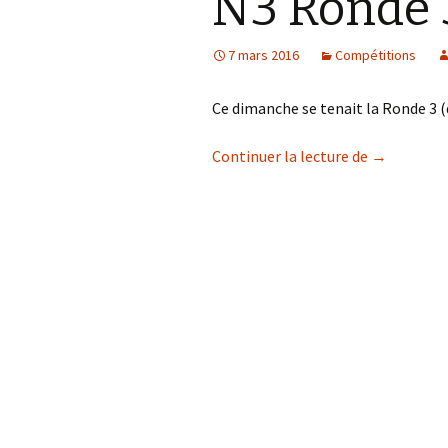
N3 Ronde 
7 mars 2016
Compétitions
Ce dimanche se tenait la Ronde 3 (
N3 Ronde 3
Continuer la lecture de
→