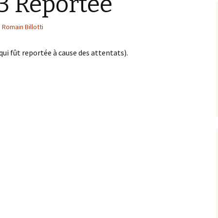
3 Reportée
Romain Billotti
qui fût reportée à cause des attentats).
 Reportée