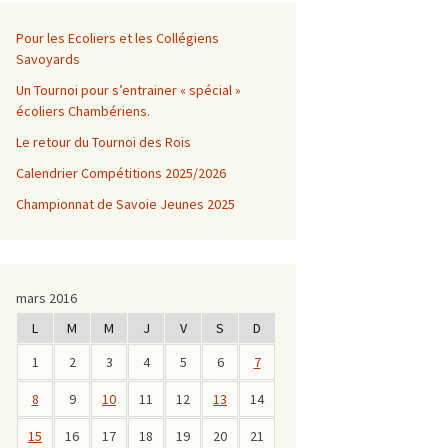
Pour les Ecoliers et les Collégiens
Savoyards
Un Tournoi pour s’entrainer « spécial »
écoliers Chambériens.
Le retour du Tournoi des Rois
Calendrier Compétitions 2025/2026
Championnat de Savoie Jeunes 2025
mars 2016
L
M
M
J
V
S
D
1
2
3
4
5
6
7
8
9
10
11
12
13
14
15
16
17
18
19
20
21