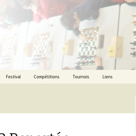
ecs de l agglom
enne
Festival
Compétitions
Tournois
Liens