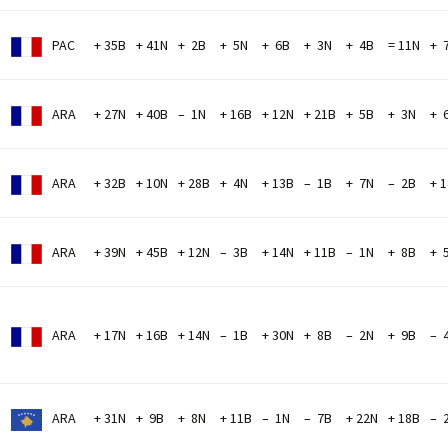
PAC
+ 35B
+ 41N
+ 2B
+ 5N
+ 6B
+ 3N
+ 4B
= 11N
+ 
ARA
+ 27N
+ 40B
– 1N
+ 16B
+ 12N
+ 21B
+ 5B
+ 3N
+ 
ARA
+ 32B
+ 10N
+ 28B
+ 4N
+ 13B
– 1B
+ 7N
– 2B
+ 
M
ARA
+ 39N
+ 45B
+ 12N
– 3B
+ 14N
+ 11B
– 1N
+ 8B
+ 
ARA
+ 17N
+ 16B
+ 14N
– 1B
+ 30N
+ 8B
– 2N
+ 9B
– 
ARA
+ 31N
+ 9B
+ 8N
+ 11B
– 1N
– 7B
+ 22N
+ 18B
– 