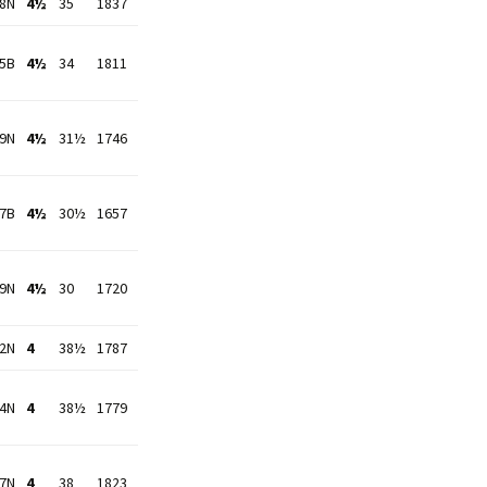
18N
4½
35
1837
15B
4½
34
1811
19N
4½
31½
1746
47B
4½
30½
1657
49N
4½
30
1720
22N
4
38½
1787
24N
4
38½
1779
37N
4
38
1823