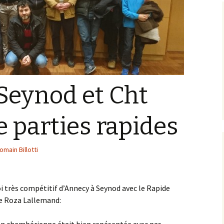
Seynod et Cht
 parties rapides
omain Billotti
i très compétitif d’Annecy à Seynod avec le Rapide
e Roza Lallemand: