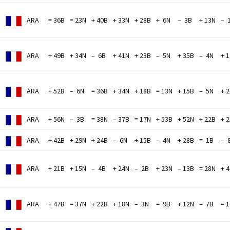
ARA
= 36B
= 23N
+ 40B
+ 33N
+ 28B
+ 6N
– 3B
+ 13N
– 
ARA
+ 49B
+ 34N
– 6B
+ 41N
+ 23B
– 5N
+ 35B
– 4N
+ 
ARA
+ 52B
– 6N
= 36B
+ 34N
+ 18B
= 13N
+ 15B
– 5N
+ 
ARA
+ 56N
– 3B
= 38N
– 37B
= 17N
+ 53B
+ 52N
+ 22B
+ 
ARA
+ 42B
+ 29N
+ 24B
– 6N
+ 15B
– 4N
+ 28B
= 1B
– 
ARA
+ 21B
+ 15N
– 4B
+ 24N
– 2B
+ 23N
– 13B
= 28N
+ 
M
ARA
+ 47B
= 37N
+ 22B
+ 18N
– 3N
= 9B
+ 12N
– 7B
= 