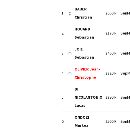
BAUER
1
g
2660 R
SenM
Christian
HOUARD
2
2170 R
SenM
Sebastien
JOIE
3
m
2460 R
SenM
Sebastien
OLIVIER Jean-
4
m
2320 R
Sep
Christophe
DI
5
f
NICOLANTONIO
2390 R
SenM
Lucas
ONDOZI
6
f
2560 R
SenM
Murtez