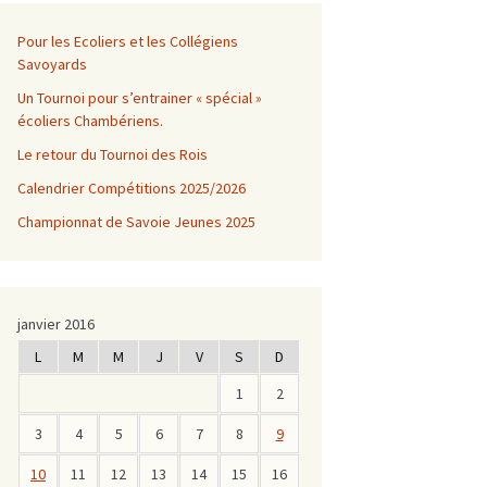
Pour les Ecoliers et les Collégiens
Savoyards
Un Tournoi pour s’entrainer « spécial »
écoliers Chambériens.
Le retour du Tournoi des Rois
Calendrier Compétitions 2025/2026
Championnat de Savoie Jeunes 2025
janvier 2016
L
M
M
J
V
S
D
1
2
3
4
5
6
7
8
9
10
11
12
13
14
15
16