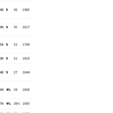
34B
5
38
1965
39N
5
35
1827
35B
5
33
1790
10B
5
32
1818
44B
5
27
1644
20N
4½
39
1858
17N
4½
38½
1893