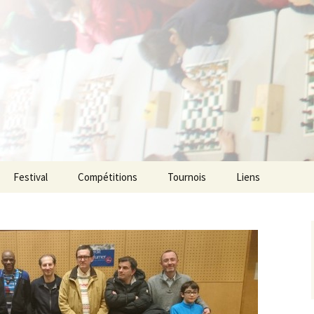
ecs de l agglom
enne
Festival
Compétitions
Tournois
Liens