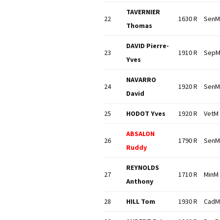
TAVERNIER
22
1630 R
SenM
Thomas
DAVID Pierre-
23
1910 R
Sep
Yves
NAVARRO
24
1920 R
SenM
David
25
HODOT Yves
1920 R
VetM
ABSALON
26
1790 R
SenM
Ruddy
REYNOLDS
27
1710 R
MinM
Anthony
28
HILL Tom
1930 R
CadM