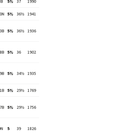
3B
5½
37
1990
30N
5½
36½
1941
13B
5½
36½
1936
28B
5½
36
1902
29B
5½
34½
1935
31B
5½
29½
1769
27B
5½
29½
1756
9N
5
39
1826