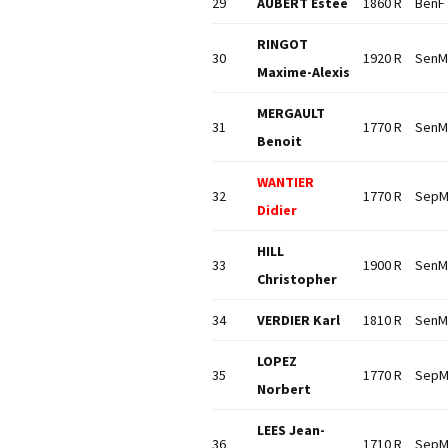
29
AUBERT Estee
1860 R
BenF
RINGOT
30
1920 R
SenM
Maxime-Alexis
MERGAULT
31
1770 R
SenM
Benoit
WANTIER
32
1770 R
Sep
Didier
HILL
33
1900 R
SenM
Christopher
34
VERDIER Karl
1810 R
SenM
LOPEZ
35
1770 R
Sep
Norbert
LEES Jean-
36
1710 R
Sep