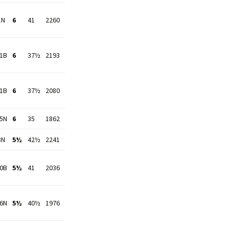
1N
6
41
2260
11B
6
37½
2193
21B
6
37½
2080
25N
6
35
1862
8N
5½
42½
2241
40B
5½
41
2036
16N
5½
40½
1976