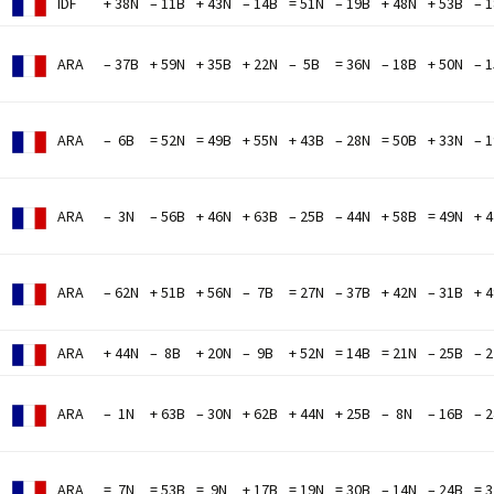
IDF
+ 38N
– 11B
+ 43N
– 14B
= 51N
– 19B
+ 48N
+ 53B
– 
ARA
– 37B
+ 59N
+ 35B
+ 22N
– 5B
= 36N
– 18B
+ 50N
– 
ARA
– 6B
= 52N
= 49B
+ 55N
+ 43B
– 28N
= 50B
+ 33N
– 
M
ARA
– 3N
– 56B
+ 46N
+ 63B
– 25B
– 44N
+ 58B
= 49N
+ 
ARA
– 62N
+ 51B
+ 56N
– 7B
= 27N
– 37B
+ 42N
– 31B
+ 
ARA
+ 44N
– 8B
+ 20N
– 9B
+ 52N
= 14B
= 21N
– 25B
– 
M
ARA
– 1N
+ 63B
– 30N
+ 62B
+ 44N
+ 25B
– 8N
– 16B
– 
M
ARA
= 7N
= 53B
= 9N
+ 17B
= 19N
= 30B
– 14N
– 24B
= 