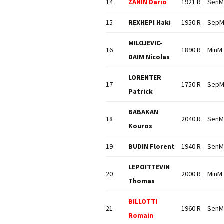
14
ZANIN Dario
1921 R
SenM
15
REXHEPI Haki
1950 R
Sep
MILOJEVIC-
16
1890 R
MinM
DAIM Nicolas
LORENTER
17
1750 R
Sep
Patrick
BABAKAN
18
2040 R
SenM
Kouros
19
BUDIN Florent
1940 R
SenM
LEPOITTEVIN
20
2000 R
MinM
Thomas
BILLOTTI
21
1960 R
SenM
Romain