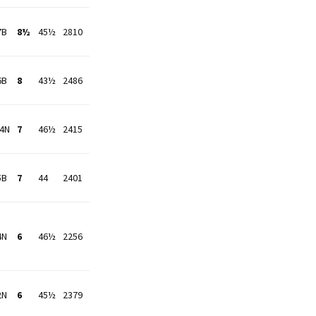
7B
8½
45½
2810
6B
8
43½
2486
14N
7
46½
2415
5B
7
44
2401
4N
6
46½
2256
2N
6
45½
2379