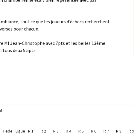
n chambérienne était bien repésentée avec pas
mbiance, tout ce que les joueurs d’échecs recherchent
iverses pour chacun.
re MI Jean-Christophe avec 7pts et les belles 13ème
 tous deux 5.5pts.
al
Fede
Ligue
R 1
R 2
R 3
R 4
R 5
R 6
R 7
R 8
R 9