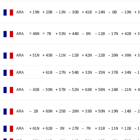
ARA
+ 19N
+ 20B
– 13N
– 30B
+ 41B
+ 24N
– 6B
– 10N
+ 
M
ARA
= 46N
= 7B
+ 53N
+ 44B
– 8N
– 12B
– 17N
+ 42B
+ 
ARA
+ 51N
+ 43B
– 11N
– 12B
+ 42N
– 22B
– 26N
+ 36N
+ 
ARA
+ 61B
– 27N
+ 54B
+ 32N
– 35N
+ 37B
+ 34N
– 
ARA
– 43B
– 50N
+ 57B
– 52N
+ 63B
+ 58N
+ 24B
– 21N
+ 
ARA
– 2B
+ 60N
+ 25B
– 28N
= 33B
+ 50N
+ 19N
– 14B
– 
ARA
+ 61N
+ 62B
– 3N
+ 27B
– 7N
+ 31B
– 11N
= 12B
– 