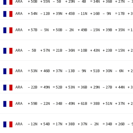
ARA
+ 50B
+ 55N
– 5B
+ 29N
– 4B
= 34N
+ 36B
+ 27N
– 
M
ARA
+ 54N
– 12B
+ 39N
+ 45B
– 11N
+ 16B
– 9N
= 17B
+ 
ARA
+ 57B
– 5N
+ 50B
– 2N
+ 49B
– 15N
+ 39B
+ 35N
= 
M
ARA
– 5B
+ 57N
= 21B
– 36N
= 10B
+ 43N
+ 23B
= 15N
+ 
ARA
= 53N
+ 46B
+ 37N
– 13B
– 9N
+ 51B
+ 30N
– 6N
+ 
ARA
– 22B
= 49N
= 52B
+ 53N
= 36B
+ 29N
– 27B
+ 44N
+ 
ARA
+ 59B
– 22N
– 34B
– 49N
+ 61B
= 38B
+ 51N
+ 37N
+ 
ARA
– 12N
+ 54B
= 17N
+ 38B
+ 37N
– 2N
= 34B
+ 26B
– 