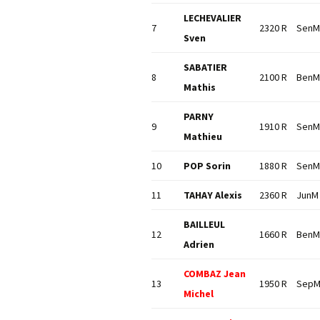
LECHEVALIER
7
2320 R
SenM
Sven
SABATIER
8
2100 R
BenM
Mathis
PARNY
9
1910 R
SenM
Mathieu
10
POP Sorin
1880 R
SenM
11
TAHAY Alexis
2360 R
JunM
BAILLEUL
12
1660 R
BenM
Adrien
COMBAZ Jean
13
1950 R
Sep
Michel