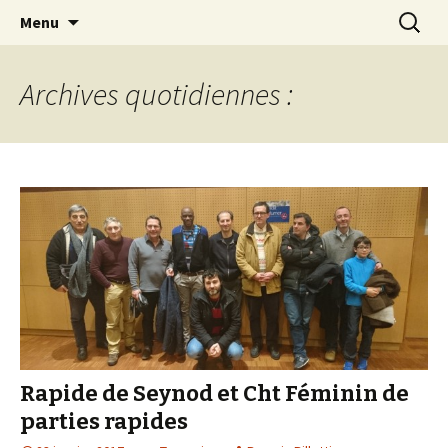
Les échecs pour tous
Aller
Recherc
Club d échecs de l
Menu
au
agglomération
contenu
chambérienne
Archives quotidiennes :
Rapide de Seynod et Cht Féminin de
parties rapides