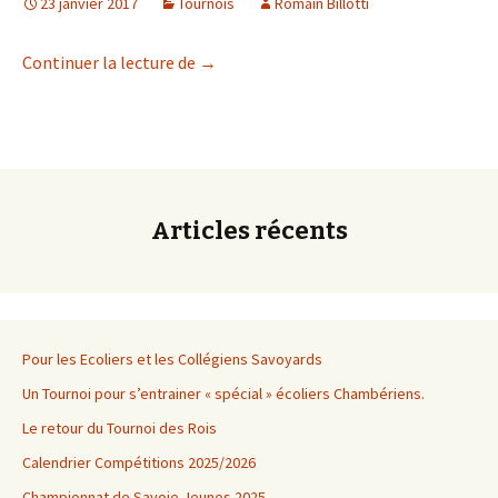
23 janvier 2017
Tournois
Romain Billotti
Rapide de Seynod et Cht Féminin de par
Continuer la lecture de
→
Articles récents
Pour les Ecoliers et les Collégiens Savoyards
Un Tournoi pour s’entrainer « spécial » écoliers Chambériens.
Le retour du Tournoi des Rois
Calendrier Compétitions 2025/2026
Championnat de Savoie Jeunes 2025