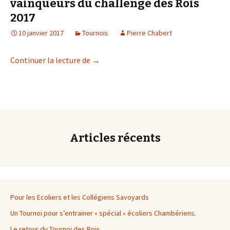
vainqueurs du challenge des Rois
2017
10 janvier 2017
Tournois
Pierre Chabert
Michel Drillat et Amandine Blanc vainq
Continuer la lecture de
→
Articles récents
Pour les Ecoliers et les Collégiens Savoyards
Un Tournoi pour s’entrainer « spécial » écoliers Chambériens.
Le retour du Tournoi des Rois