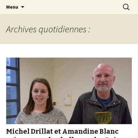
Les échecs pour tous
Aller
Recherc
Club d échecs de l
Menu
au
agglomération
contenu
chambérienne
Archives quotidiennes :
Michel Drillat et Amandine Blanc