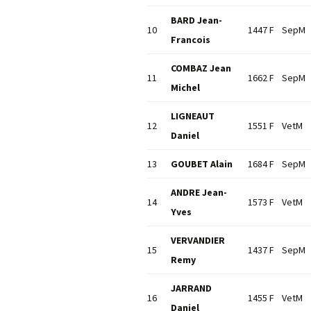
BARD Jean-
10
1447 F
SepM
Francois
COMBAZ Jean
11
1662 F
SepM
Michel
LIGNEAUT
12
1551 F
VetM
Daniel
13
GOUBET Alain
1684 F
SepM
ANDRE Jean-
14
1573 F
VetM
Yves
VERVANDIER
15
1437 F
SepM
Remy
JARRAND
16
1455 F
VetM
Daniel