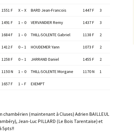
1551 F
X – X
BARD Jean-Francois
1447 F
3
1491 F
1 – 0
VERVANDIER Remy
1437 F
3
1684 F
1 – 0
THILL-SOLENTE Gabriel
1138 F
2
1412 F
0 – 1
HOUDEMER Yann
1073 F
2
1258 F
0 – 1
JARRAND Daniel
1455 F
2
1150 N
1 – 0
THILL-SOLENTE Morgane
1170 N
1
1657 F
1 – F
EXEMPT
min chambérien (maintenant à Cluses) Adrien BAILLEUL
béry), Jean-Luc PILLARD (Le Bois Tarentaise) et
 5pts!!