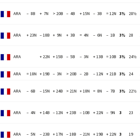
ARA
– 8B
+ 7N
> 20B
– 4B
+ 15N
– 3B
= 12N
3½
28½
ARA
+ 23N
– 18B
+ 9N
+ 3B
= 4N
– 6N
– 1B
3½
28
ARA
+ 22N
+ 15B
– 5B
– 3N
+ 13B
= 10B
3½
24½
ARA
= 18N
+ 19B
– 3N
> 20B
– 2B
– 12N
+ 21B
3½
24
ARA
– 6B
– 15N
+ 24B
> 21N
+ 18N
= 8N
– 7B
3½
22½
ARA
– 4N
+ 14B
– 12N
+ 23B
– 10B
+ 22N
– 9N
3
23
ARA
– 5N
– 23B
+ 17N
– 18B
– 21N
+ 19B
+ 22N
3
19