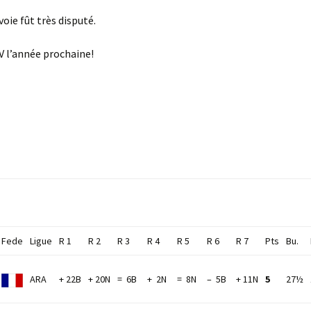
ie fût très disputé.
DV l’année prochaine!
Fede
Ligue
R 1
R 2
R 3
R 4
R 5
R 6
R 7
Pts
Bu.
ARA
+ 22B
+ 20N
= 6B
+ 2N
= 8N
– 5B
+ 11N
5
27½