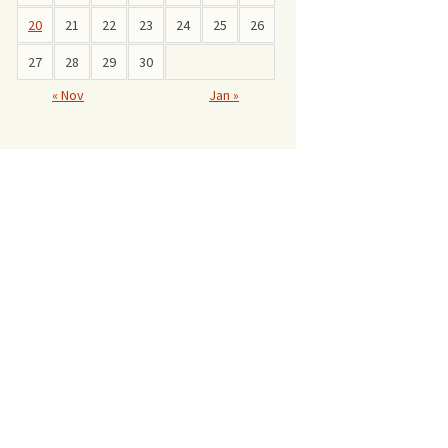
20
21
22
23
24
25
26
27
28
29
30
« Nov
Jan »