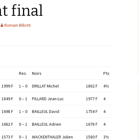
 final
Romain Billotti
Res.
Noirs
Pts
1999 F
1 – 0
DRILLAT Michel
1862 F
4½
1849 F
0 – 1
PILLARD Jean-Luc
1977 F
4
1698 F
1 – 0
BAILLEUL David
1754 F
4
1662 F
0 – 1
BAILLEUL Adrien
1678 F
4
1573 F
0 – 1
WACKENTHALER Julien
1580 F
3½