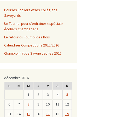
Pour les Ecoliers et les Collégiens
Savoyards
Un Tournoi pour s’entrainer « spécial »
écoliers Chambériens.
Le retour du Tournoi des Rois
Calendrier Compétitions 2025/2026
Championnat de Savoie Jeunes 2025
décembre 2016
L
M
M
J
V
S
D
1
2
3
4
5
6
7
8
9
10
11
12
13
14
15
16
17
18
19