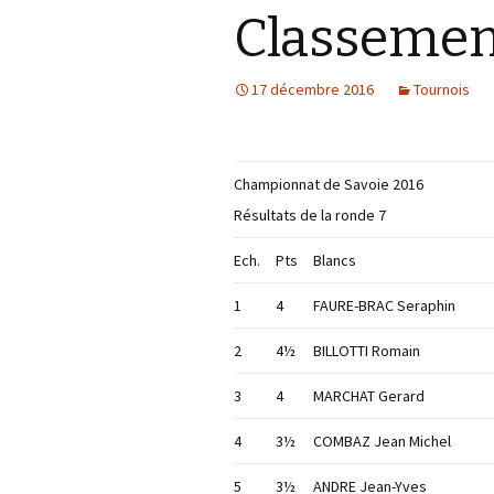
Classement
17 décembre 2016
Tournois
Championnat de Savoie 2016
Résultats de la ronde 7
Ech.
Pts
Blancs
1
4
FAURE-BRAC Seraphin
2
4½
BILLOTTI Romain
3
4
MARCHAT Gerard
4
3½
COMBAZ Jean Michel
5
3½
ANDRE Jean-Yves