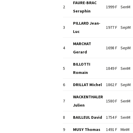
FAURE-BRAC
2
1999 F
SenM
Seraphin
PILLARD Jean-
3
1977 F
SepM
Luc
MARCHAT
4
1698 F
SepM
Gerard
BILLOTTI
5
1849 F
SenM
Romain
6
DRILLAT Michel
1862 F
SepM
WACKENTHALER
7
1580 F
SenM
Julien
8
BAILLEUL David
1754 F
SenM
9
MUSY Thomas
1491 F
MinM