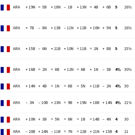
ARA
+ 19N
= 5B
+ 18N
– 1B
+ 13N
= 4B
+ 6B
5
26½
ARA
+ 7B
– 8N
+ 13B
– 11N
+ 12B
+ 10N
+ 5N
5
26½
ARA
+ 15B
– 6N
+ 21B
+ 10N
= 11B
= 2N
+ 8B
5
25½
ARA
+ 16B
= 2N
= 8B
+ 12N
= 6B
+ 1N
– 3B
4½
30½
ARA
+ 14N
+ 4B
= 1N
= 8B
= 5N
+ 11B
– 2N
4½
30
ARA
– 3N
– 10B
+ 23N
= 9B
+ 19N
+ 18B
+ 14N
4½
21½
ARA
+ 10N
+ 3B
= 5N
= 6N
= 1B
= 14B
– 4N
4
30
ARA
– 20B
+ 24N
– 11B
= 7N
= 22B
+ 21N
+ 15B
4
21