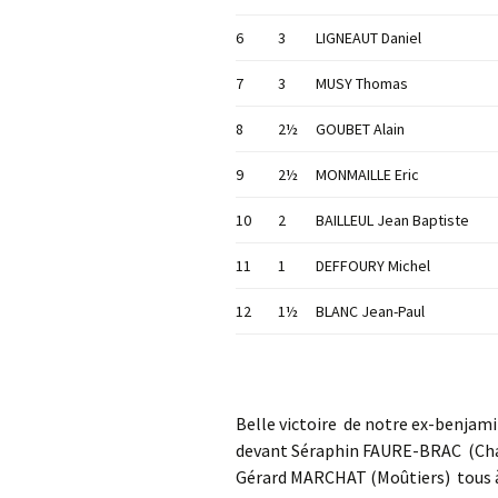
6
3
LIGNEAUT Daniel
7
3
MUSY Thomas
8
2½
GOUBET Alain
9
2½
MONMAILLE Eric
10
2
BAILLEUL Jean Baptiste
11
1
DEFFOURY Michel
12
1½
BLANC Jean-Paul
Belle victoire de notre ex-benja
devant Séraphin FAURE-BRAC (Cham
Gérard MARCHAT (Moûtiers) tous à