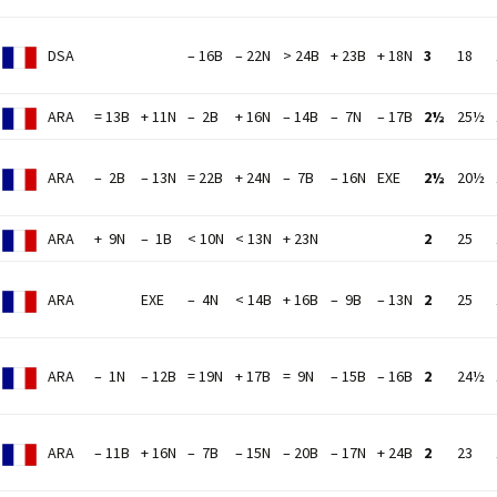
DSA
– 16B
– 22N
> 24B
+ 23B
+ 18N
3
18
ARA
= 13B
+ 11N
– 2B
+ 16N
– 14B
– 7N
– 17B
2½
25½
ARA
– 2B
– 13N
= 22B
+ 24N
– 7B
– 16N
EXE
2½
20½
ARA
+ 9N
– 1B
< 10N
< 13N
+ 23N
2
25
ARA
EXE
– 4N
< 14B
+ 16B
– 9B
– 13N
2
25
ARA
– 1N
– 12B
= 19N
+ 17B
= 9N
– 15B
– 16B
2
24½
ARA
– 11B
+ 16N
– 7B
– 15N
– 20B
– 17N
+ 24B
2
23