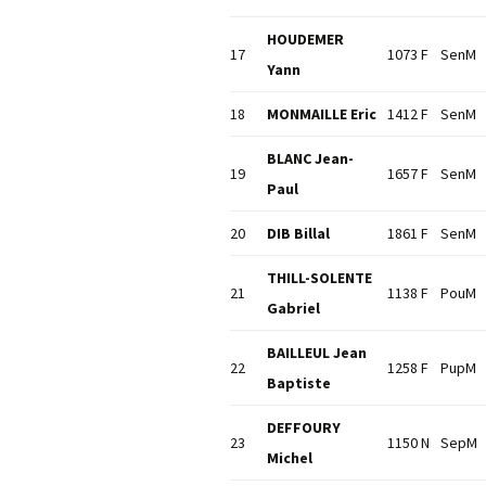
HOUDEMER
17
1073 F
SenM
Yann
18
MONMAILLE Eric
1412 F
SenM
BLANC Jean-
19
1657 F
SenM
Paul
20
DIB Billal
1861 F
SenM
THILL-SOLENTE
21
1138 F
PouM
Gabriel
BAILLEUL Jean
22
1258 F
PupM
Baptiste
DEFFOURY
23
1150 N
SepM
Michel