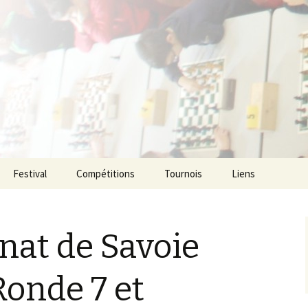
ecs de l agglom
enne
Festival
Compétitions
Tournois
Liens
at de Savoie
Ronde 7 et