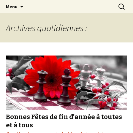
Les échecs pour tous
Aller
Recherc
Club d échecs de l
Menu
au
agglomération
contenu
chambérienne
Archives quotidiennes :
Bonnes Fêtes de fin d’année à toutes
et à tous