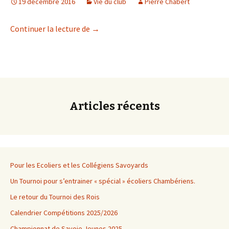
19 décembre 2016
Vie du club
Pierre Chabert
Bonnes Fêtes de fin d’année à toutes et
Continuer la lecture de
→
Articles récents
Pour les Ecoliers et les Collégiens Savoyards
Un Tournoi pour s’entrainer « spécial » écoliers Chambériens.
Le retour du Tournoi des Rois
Calendrier Compétitions 2025/2026
Championnat de Savoie Jeunes 2025