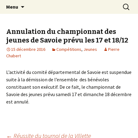
Les échecs pour tous
Aller
Recherc
Club d échecs de l
Menu
au
agglomération
contenu
chambérienne
Annulation du championnat des
jeunes de Savoie prévu les 17 et 18/12
15 décembre 2016
Compétitions
,
Jeunes
Pierre
Chabert
L’activité du comité départemental de Savoie est suspendue
suite à la démission de l’ensemble des bénévoles
constituant son exécutif. De ce fait, le championnat de
Savoie des jeunes prévu samedi 17 et dimanche 18 décembre
est annulé.
←
Réussite du tournoi de la Villette