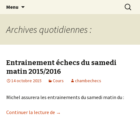
Les échecs pour tous
Aller
Recherc
Club d échecs de l
Menu
au
agglomération
contenu
chambérienne
Archives quotidiennes :
Entrainement échecs du samedi
matin 2015/2016
14 octobre 2015
Cours
chambechecs
Michel assurera les entrainements du samedi matin du :
Entrainement échecs du samedi matin 
Continuer la lecture de
→