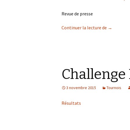
Revue de presse
Le club dan
Continuer la lecture de
→
Challenge 
3 novembre 2015
Tournois
Résultats