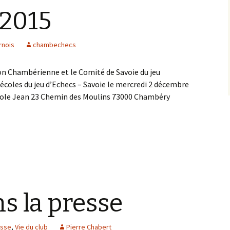
2015
rnois
chambechecs
on Chambérienne et le Comité de Savoie du jeu
 écoles du jeu d’Echecs – Savoie le mercredi 2 décembre
Ecole Jean 23 Chemin des Moulins 73000 Chambéry
s écoles 2 décembre 2015
ns la presse
esse
,
Vie du club
Pierre Chabert