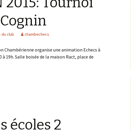
2015: Tournoi
 Cognin
e du club
chambechecs
ion Chambérienne organise une animation Echecs à
à 19h. Salle boisée de la maison Ract, place de
015: Tournoi d’échecs à Cognin
s écoles 2