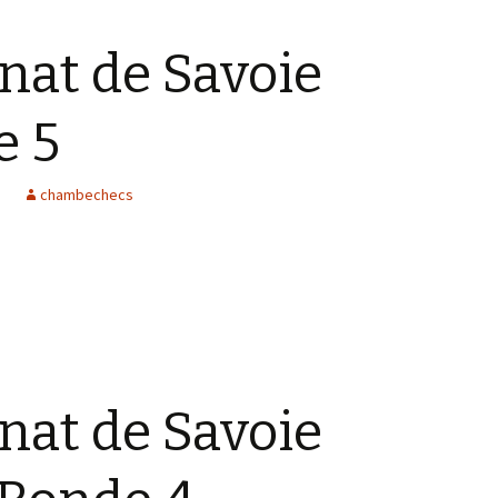
at de Savoie
e 5
chambechecs
at de Savoie