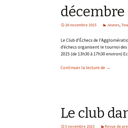
décembre 
26 novembre 2015
Jeunes
,
Tou
Le Club d’Échecs de l’Agglomérati
d’échecs organisent le tournoi des
2015 (de 13h30 à 17h30 environ) 
Tournoi de
Continuer la lecture de
→
Le club da
5 novembre 2015
Revue de pr