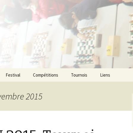
ecs de l agglom
enne
Festival
Compétitions
Tournois
Liens
ovembre 2015