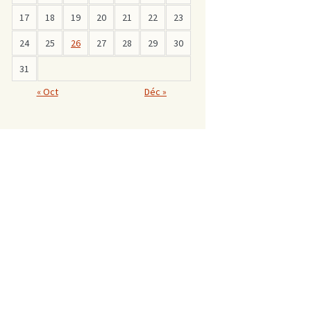
17
18
19
20
21
22
23
24
25
26
27
28
29
30
31
« Oct
Déc »