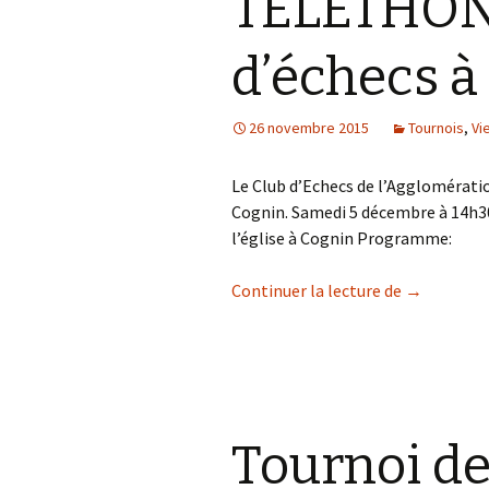
TELETHON 
d’échecs à
26 novembre 2015
Tournois
,
Vi
Le Club d’Echecs de l’Agglomérat
Cognin. Samedi 5 décembre à 14h30 
l’église à Cognin Programme:
TELETHON 2
Continuer la lecture de
→
Tournoi de