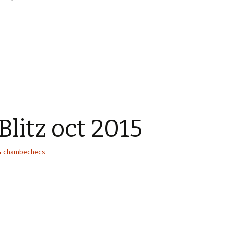
s la presse
Blitz oct 2015
chambechecs