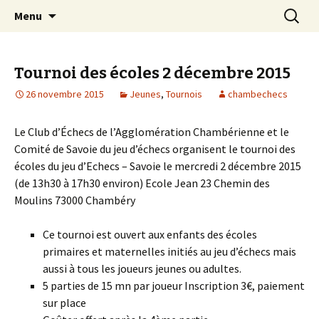
Les échecs pour tous
Aller
Recherc
Club d échecs de l
Menu
au
agglomération
contenu
chambérienne
Tournoi des écoles 2 décembre 2015
26 novembre 2015
Jeunes
,
Tournois
chambechecs
Le Club d’Échecs de l’Agglomération Chambérienne et le
Comité de Savoie du jeu d’échecs organisent le tournoi des
écoles du jeu d’Echecs – Savoie le mercredi 2 décembre 2015
(de 13h30 à 17h30 environ) Ecole Jean 23 Chemin des
Moulins 73000 Chambéry
Ce tournoi est ouvert aux enfants des écoles
primaires et maternelles initiés au jeu d’échecs mais
aussi à tous les joueurs jeunes ou adultes.
5 parties de 15 mn par joueur Inscription 3€, paiement
sur place