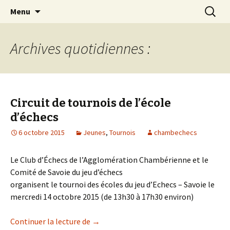
Les échecs pour tous
Aller
Recherc
Club d échecs de l
Menu
au
agglomération
contenu
chambérienne
Archives quotidiennes :
Circuit de tournois de l’école
d’échecs
6 octobre 2015
Jeunes
,
Tournois
chambechecs
Le Club d’Échecs de l’Agglomération Chambérienne et le
Comité de Savoie du jeu d’échecs
organisent le tournoi des écoles du jeu d’Echecs – Savoie le
mercredi 14 octobre 2015 (de 13h30 à 17h30 environ)
Circuit de tournois de l’école d’échecs
Continuer la lecture de
→