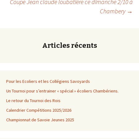
Coupe Jean claude loubatière ce dimanche 2/10 à
Chambery
→
des
articles
Articles récents
Pour les Ecoliers et les Collégiens Savoyards
Un Tournoi pour s’entrainer « spécial » écoliers Chambériens.
Le retour du Tournoi des Rois
Calendrier Compétitions 2025/2026
Championnat de Savoie Jeunes 2025