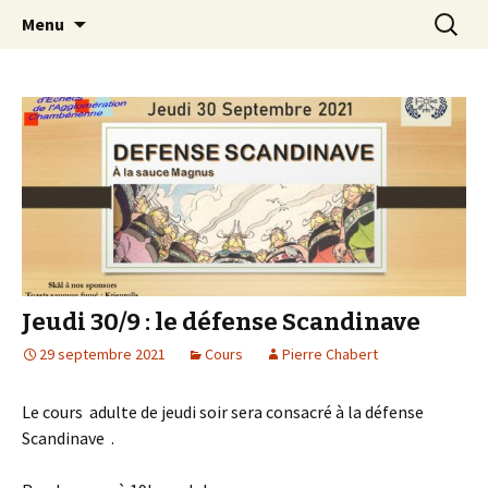
Les échecs pour tous
Aller
Recherc
Club d échecs de l
Menu
au
agglomération
contenu
chambérienne
Jeudi 30/9 : le défense Scandinave
29 septembre 2021
Cours
Pierre Chabert
Le cours adulte de jeudi soir sera consacré à la défense
Scandinave .