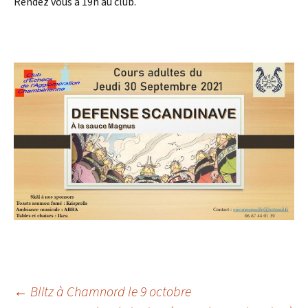
Rendez vous à 19h au club.
Navigation
←
Blitz à Chamnord le 9 octobre