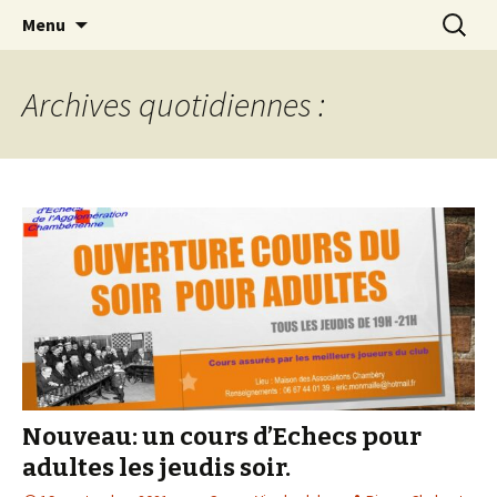
Les échecs pour tous
Aller
Recherc
Club d échecs de l
Menu
au
agglomération
contenu
chambérienne
Archives quotidiennes :
Nouveau: un cours d’Echecs pour
adultes les jeudis soir.