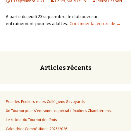
19 septembre 2021
Cours
,
Vie du club
Pierre Chabert
A partir du jeudi 23 septembre, le club ouvre un
Nouveau
entrainement pour les adultes.
Continuer la lecture de
→
Articles récents
Pour les Ecoliers et les Collégiens Savoyards
Un Tournoi pour s’entrainer « spécial » écoliers Chambériens.
Le retour du Tournoi des Rois
Calendrier Compétitions 2025/2026