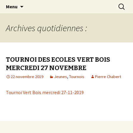
Les échecs pour tous
Aller
Recherc
Club d échecs de l
Menu
au
agglomération
contenu
chambérienne
Archives quotidiennes :
TOURNOI DES ECOLES VERT BOIS
MERCREDI 27 NOVEMBRE
22 novembre 2019
Jeunes
,
Tournois
Pierre Chabert
Tournoi Vert Bois mercredi 27-11-2019