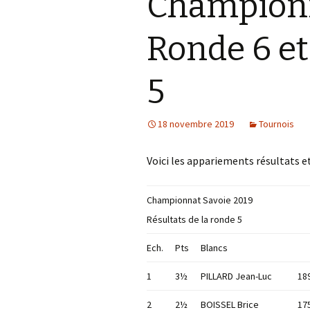
Championn
Ronde 6 et
5
18 novembre 2019
Tournois
Voici les appariements résultats e
Championnat Savoie 2019
Résultats de la ronde 5
Ech.
Pts
Blancs
1
3½
PILLARD Jean-Luc
18
2
2½
BOISSEL Brice
17