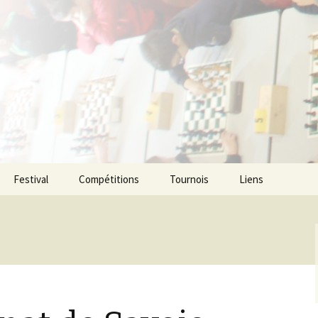
ecs de l agglom
enne
Festival
Compétitions
Tournois
Liens