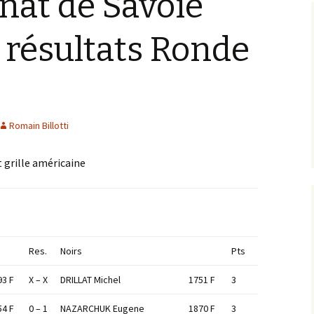
at de Savoie
 résultats Ronde
Romain Billotti
t grille américaine
Res.
Noirs
Pts
93 F
X – X
DRILLAT Michel
1751 F
3
54 F
0 – 1
NAZARCHUK Eugene
1870 F
3