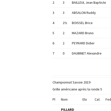
2
3
BAILLEUL Jean Baptiste
3
3
ABSALON Ruddy
4
2½
BOISSEL Brice
5
2
MAZARD Bruno
6
2
PEYRARD Didier
7
0
DAUBINET Alexandre
Championnat Savoie 2019
Grille américaine après la ronde 5
Pl
Nom
Elo
Cat.
Fe
PILLARD