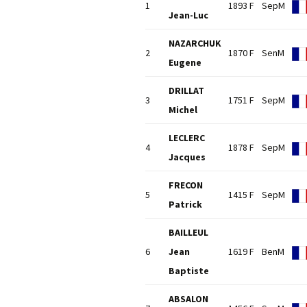
1
1893 F
SepM
Jean-Luc
NAZARCHUK
2
1870 F
SenM
Eugene
DRILLAT
3
1751 F
SepM
Michel
LECLERC
4
1878 F
SepM
Jacques
FRECON
5
1415 F
SepM
Patrick
BAILLEUL
6
Jean
1619 F
BenM
Baptiste
ABSALON