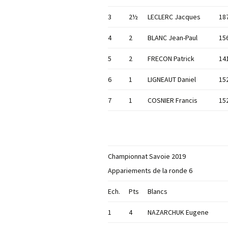
3
2½
LECLERC Jacques
18
4
2
BLANC Jean-Paul
15
5
2
FRECON Patrick
14
6
1
LIGNEAUT Daniel
15
7
1
COSNIER Francis
15
Championnat Savoie 2019
Appariements de la ronde 6
Ech.
Pts
Blancs
1
4
NAZARCHUK Eugene