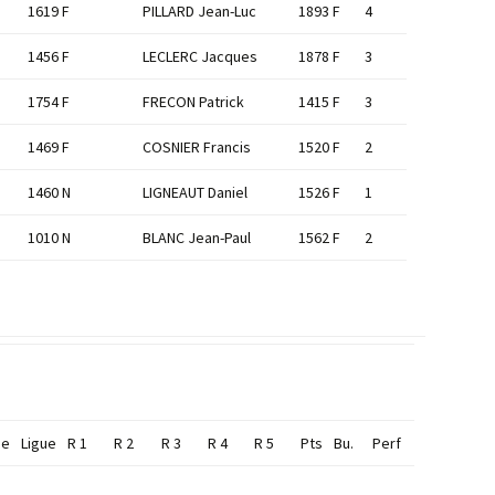
1619 F
PILLARD Jean-Luc
1893 F
4
1456 F
LECLERC Jacques
1878 F
3
1754 F
FRECON Patrick
1415 F
3
1469 F
COSNIER Francis
1520 F
2
1460 N
LIGNEAUT Daniel
1526 F
1
1010 N
BLANC Jean-Paul
1562 F
2
de
Ligue
R 1
R 2
R 3
R 4
R 5
Pts
Bu.
Perf