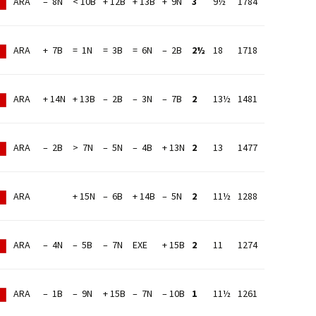
ARA
– 8N
< 10B
+ 12B
+ 13B
+ 9N
3
9½
1784
ARA
+ 7B
= 1N
= 3B
= 6N
– 2B
2½
18
1718
ARA
+ 14N
+ 13B
– 2B
– 3N
– 7B
2
13½
1481
ARA
– 2B
> 7N
– 5N
– 4B
+ 13N
2
13
1477
ARA
+ 15N
– 6B
+ 14B
– 5N
2
11½
1288
ARA
– 4N
– 5B
– 7N
EXE
+ 15B
2
11
1274
ARA
– 1B
– 9N
+ 15B
– 7N
– 10B
1
11½
1261