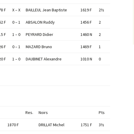
78 F
X – X
BAILLEUL Jean Baptiste
1619 F
2½
62 F
0 – 1
ABSALON Ruddy
1456 F
2
15 F
1 – 0
PEYRARD Didier
1460 N
2
26 F
0 – 1
MAZARD Bruno
1469 F
1
20 F
1 – 0
DAUBINET Alexandre
1010 N
0
Res.
Noirs
Pts
1870 F
DRILLAT Michel
1751 F
3½