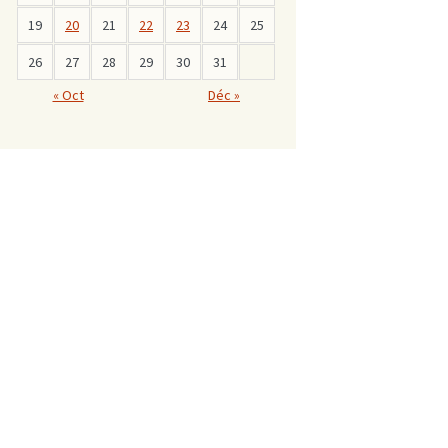
19
20
21
22
23
24
25
26
27
28
29
30
31
« Oct
Déc »