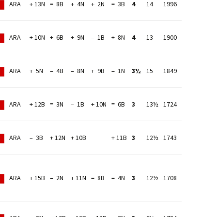
ARA
+ 13N
= 8B
+ 4N
+ 2N
= 3B
4
14
1996
ARA
+ 10N
+ 6B
+ 9N
– 1B
+ 8N
4
13
1900
ARA
+ 5N
= 4B
= 8N
+ 9B
= 1N
3½
15
1849
ARA
+ 12B
= 3N
– 1B
+ 10N
= 6B
3
13½
1724
ARA
– 3B
+ 12N
+ 10B
+ 11B
3
12½
1743
ARA
+ 15B
– 2N
+ 11N
= 8B
= 4N
3
12½
1708