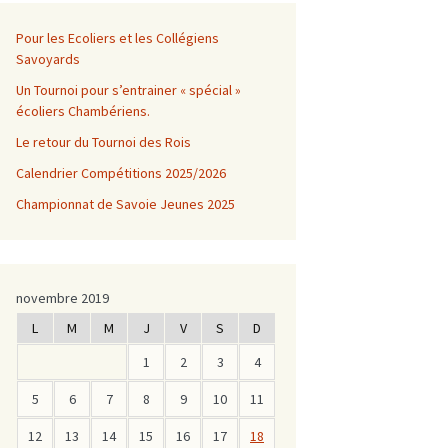
Pour les Ecoliers et les Collégiens
Savoyards
Un Tournoi pour s’entrainer « spécial »
écoliers Chambériens.
Le retour du Tournoi des Rois
Calendrier Compétitions 2025/2026
Championnat de Savoie Jeunes 2025
novembre 2019
L
M
M
J
V
S
D
1
2
3
4
5
6
7
8
9
10
11
12
13
14
15
16
17
18