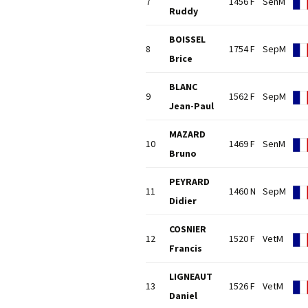
7
1456 F
SenM
Ruddy
BOISSEL
8
1754 F
SepM
Brice
BLANC
9
1562 F
SepM
Jean-Paul
MAZARD
10
1469 F
SenM
Bruno
PEYRARD
11
1460 N
SepM
Didier
COSNIER
12
1520 F
VetM
Francis
LIGNEAUT
13
1526 F
VetM
Daniel