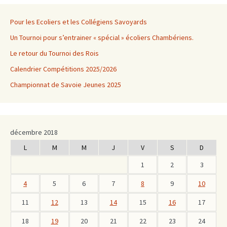
Pour les Ecoliers et les Collégiens Savoyards
Un Tournoi pour s’entrainer « spécial » écoliers Chambériens.
Le retour du Tournoi des Rois
Calendrier Compétitions 2025/2026
Championnat de Savoie Jeunes 2025
décembre 2018
L
M
M
J
V
S
D
1
2
3
4
5
6
7
8
9
10
11
12
13
14
15
16
17
18
19
20
21
22
23
24