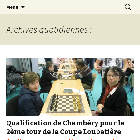
Les échecs pour tous
Aller
Recherc
Club d échecs de l
Menu
au
agglomération
contenu
chambérienne
Archives quotidiennes :
Qualification de Chambéry pour le
2ème tour de la Coupe Loubatière