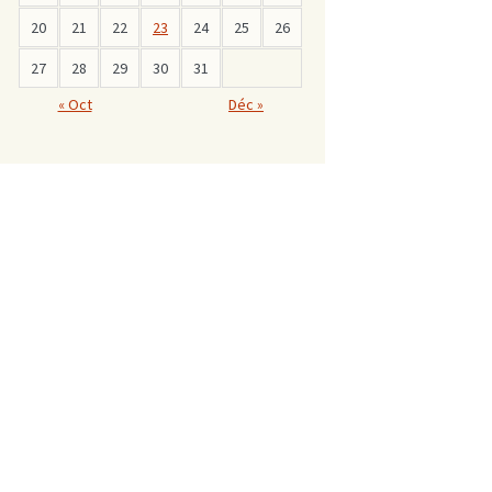
20
21
22
23
24
25
26
27
28
29
30
31
« Oct
Déc »