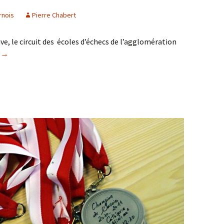
rnois
Pierre Chabert
e, le circuit des écoles d’échecs de l’agglomération
Circuit des écoles: c’est parti !
e
→