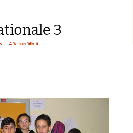
tionale 3
ns
Romain Billotti
tionale 3