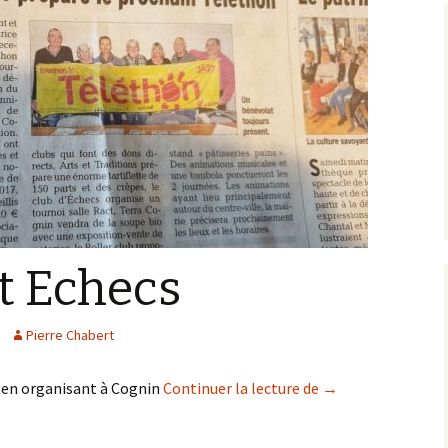
t Echecs
Pierre Chabert
Telethon et Echec
8 en organisant à Cognin
Continuer la lecture de
→