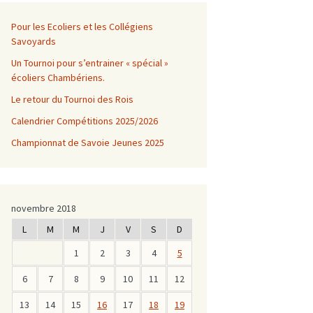
Pour les Ecoliers et les Collégiens
Savoyards
Un Tournoi pour s’entrainer « spécial »
écoliers Chambériens.
Le retour du Tournoi des Rois
Calendrier Compétitions 2025/2026
Championnat de Savoie Jeunes 2025
novembre 2018
L
M
M
J
V
S
D
1
2
3
4
5
s
6
7
8
9
10
11
12
13
14
15
16
17
18
19