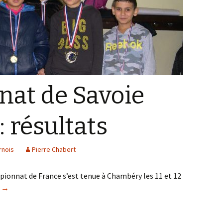
at de Savoie
: résultats
rnois
Pierre Chabert
onnat de France s’est tenue à Chambéry les 11 et 12
Championnat de Savoie des jeunes: résultats
e
→