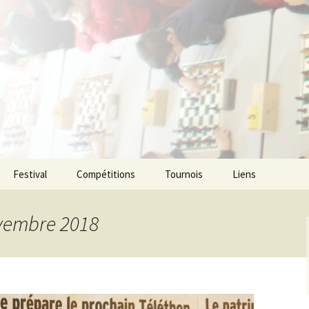
ecs de l agglom
enne
Festival
Compétitions
Tournois
Liens
ovembre 2018