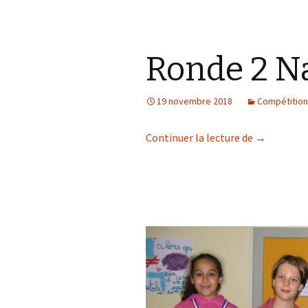
Ronde 2 Na
19 novembre 2018
Compétitio
Ronde 2 Na
Continuer la lecture de
→