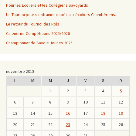
Pour les Ecoliers et les Collégiens Savoyards
Un Tournoi pour s’entrainer « spécial » écoliers Chambériens.
Le retour du Tournoi des Rois
Calendrier Compétitions 2025/2026
Championnat de Savoie Jeunes 2025
novembre 2018
L
M
M
J
V
S
D
1
2
3
4
5
6
7
8
9
10
11
12
13
14
15
16
17
18
19
20
21
22
23
24
25
26
27
28
29
30
31