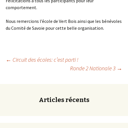
Félicitations à tous les participants pour leur
comportement.
Nous remercions l’école de Vert Bois ainsi que les bénévoles
du Comité de Savoie pour cette belle organisation.
Navigation
←
Circuit des écoles: c’est parti !
Ronde 2 Nationale 3
→
des
articles
Articles récents