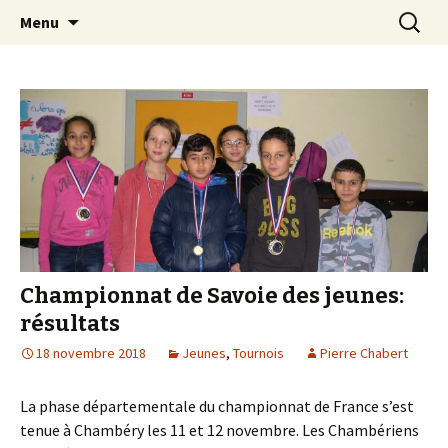
Les échecs pour tous
Aller
Recherc
Club d échecs de l
Menu
au
agglomération
contenu
chambérienne
Championnat de Savoie des jeunes:
résultats
18 novembre 2018
Jeunes
,
Tournois
Pierre Chabert
La phase départementale du championnat de France s’est
tenue à Chambéry les 11 et 12 novembre.
Les Chambériens