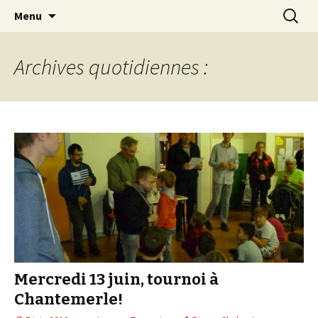
Les échecs pour tous
Aller
Recherc
Club d échecs de l
Menu
au
agglomération
contenu
chambérienne
Archives quotidiennes :
Mercredi 13 juin, tournoi à
Chantemerle!