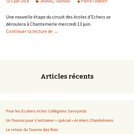
5 juin 2018
Jeunes
,
Tournois
Pierre Chabert
Une nouvelle étape du circuit des écoles d’Echecs se
déroulera à Chantemerle mercredi 13 juin.
Mercredi 13 juin, tournoi à Chantemerle
Continuer la lecture de
→
Articles récents
Pour les Ecoliers et les Collégiens Savoyards
Un Tournoi pour s’entrainer « spécial » écoliers Chambériens.
Le retour du Tournoi des Rois