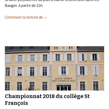
Bauges à partir de 11h.
Journée festive du club
Continuer la lecture de
→
Championnat 2018 du collège St
François