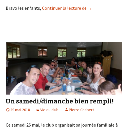
Championnat de Fran
Bravo les enfants,
Continuer la lecture de
→
Un samedi/dimanche bien rempli!
29 mai 2018
Vie du club
Pierre Chabert
Ce samedi 26 mai, le club organisait sa journée familiale à