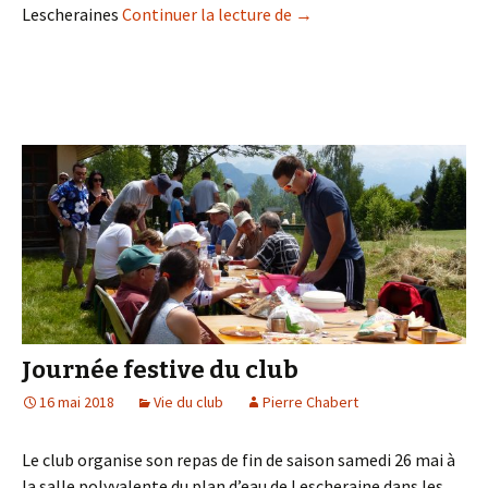
Un samedi/dimanche bien
Lescheraines
Continuer la lecture de
→
Journée festive du club
16 mai 2018
Vie du club
Pierre Chabert
Le club organise son repas de fin de saison samedi 26 mai à
la salle polyvalente du plan d’eau de Lescheraine dans les