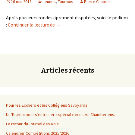
16 mai 2018
Jeunes
,
Tournois
Pierre Chabert
Après plusieurs rondes âprement disputées, voici le podium
Championnat 2018 du collège St Franç
:
Continuer la lecture de
→
Articles récents
Pour les Ecoliers et les Collégiens Savoyards
Un Tournoi pour s’entrainer « spécial » écoliers Chambériens.
Le retour du Tournoi des Rois
Calendrier Compétitions 2025/2026