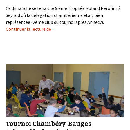
Ce dimanche se tenait le 9 ème Trophée Roland Pérolini à
Seynod où la délégation chambérienne était bien
représentée (2ème club du tournoi après Annecy).
Rapide de Seynod
Continuer la lecture de
→
Tournoi Chambéry-Bauges