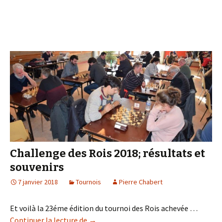
Challenge des Rois 2018; résultats et
souvenirs
7 janvier 2018
Tournois
Pierre Chabert
Et voilà la 23éme édition du tournoi des Rois achevée …
Challenge des Rois 2018; résultats et s
Continuer la lecture de
→