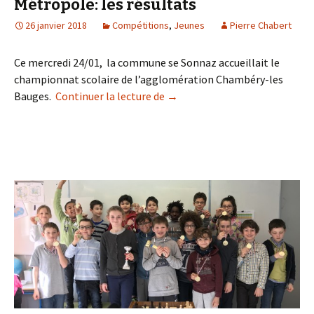
Métropôle: les résultats
26 janvier 2018
Compétitions
,
Jeunes
Pierre Chabert
Ce mercredi 24/01, la commune se Sonnaz accueillait le
championnat scolaire de l’agglomération Chambéry-les
Tournoi Chambéry-Bauges Métr
Bauges.
Continuer la lecture de
→