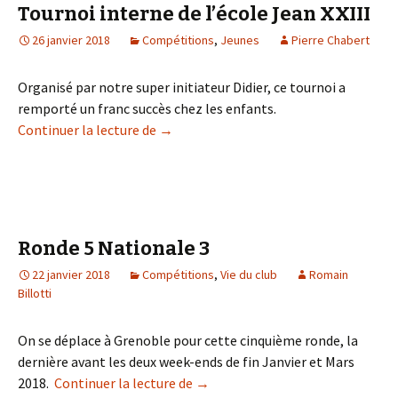
Tournoi interne de l’école Jean XXIII
26 janvier 2018
Compétitions
,
Jeunes
Pierre Chabert
Organisé par notre super initiateur Didier, ce tournoi a
remporté un franc succès chez les enfants.
Tournoi interne de l’école Jean XXIII
Continuer la lecture de
→
Ronde 5 Nationale 3
22 janvier 2018
Compétitions
,
Vie du club
Romain
Billotti
On se déplace à Grenoble pour cette cinquième ronde, la
dernière avant les deux week-ends de fin Janvier et Mars
Ronde 5 Nationale 3
2018.
Continuer la lecture de
→