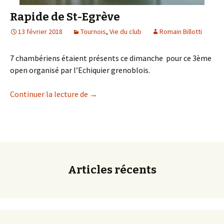
Rapide de St-Egrève
13 février 2018
Tournois
,
Vie du club
Romain Billotti
7 chambériens étaient présents ce dimanche pour ce 3ème
open organisé par l’Echiquier grenoblois.
Rapide de St-Egrève
Continuer la lecture de
→
Articles récents