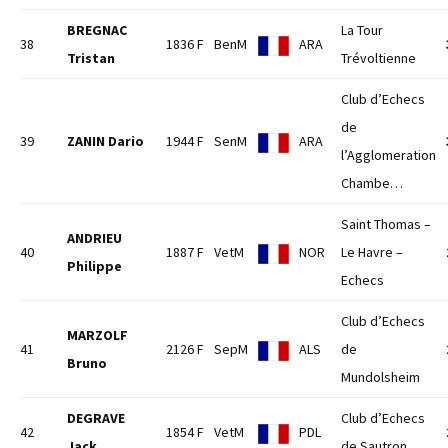
BREGNAC
La Tour
38
1836 F
BenM
ARA
Tristan
Trévoltienne
Club d’Echecs
de
39
ZANIN Dario
1944 F
SenM
ARA
l’Agglomeration
Chambe…
Saint Thomas –
ANDRIEU
40
1887 F
VetM
NOR
Le Havre –
Philippe
Echecs
Club d’Echecs
MARZOLF
41
2126 F
SepM
ALS
de
Bruno
Mundolsheim
DEGRAVE
Club d’Echecs
42
1854 F
VetM
PDL
Jack
de Sautron