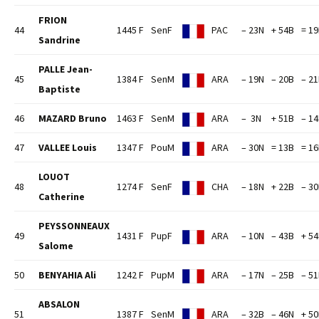
FRION
44
1445 F
SenF
PAC
– 23N
+ 54B
= 1
Sandrine
PALLE Jean-
45
1384 F
SenM
ARA
– 19N
– 20B
– 2
Baptiste
46
MAZARD Bruno
1463 F
SenM
ARA
– 3N
+ 51B
– 1
47
VALLEE Louis
1347 F
PouM
ARA
– 30N
= 13B
= 1
LOUOT
48
1274 F
SenF
CHA
– 18N
+ 22B
– 3
Catherine
PEYSSONNEAUX
49
1431 F
PupF
ARA
– 10N
– 43B
+ 5
Salome
50
BENYAHIA Ali
1242 F
PupM
ARA
– 17N
– 25B
– 5
ABSALON
51
1387 F
SenM
ARA
– 32B
– 46N
+ 5