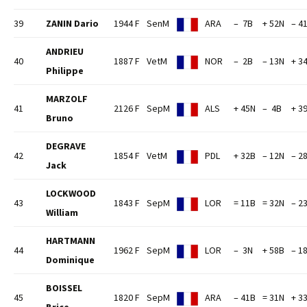
39
ZANIN Dario
1944 F
SenM
ARA
– 7B
+ 52N
– 4
ANDRIEU
40
1887 F
VetM
NOR
– 2B
– 13N
+ 3
Philippe
MARZOLF
41
2126 F
SepM
ALS
+ 45N
– 4B
+ 3
Bruno
DEGRAVE
42
1854 F
VetM
PDL
+ 32B
– 12N
– 2
Jack
LOCKWOOD
43
1843 F
SepM
LOR
= 11B
= 32N
– 2
William
HARTMANN
44
1962 F
SepM
LOR
– 3N
+ 58B
– 1
Dominique
BOISSEL
45
1820 F
SepM
ARA
– 41B
= 31N
+ 3