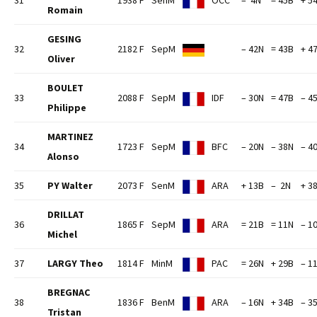
31
1938 F
SenM
OCC
– 4N
= 45B
+ 5
Romain
GESING
32
2182 F
SepM
– 42N
= 43B
+ 4
Oliver
BOULET
33
2088 F
SepM
IDF
– 30N
= 47B
– 4
Philippe
MARTINEZ
34
1723 F
SepM
BFC
– 20N
– 38N
– 4
Alonso
35
PY Walter
2073 F
SenM
ARA
+ 13B
– 2N
+ 3
DRILLAT
36
1865 F
SepM
ARA
= 21B
= 11N
– 1
Michel
37
LARGY Theo
1814 F
MinM
PAC
= 26N
+ 29B
– 1
BREGNAC
38
1836 F
BenM
ARA
– 16N
+ 34B
– 3
Tristan