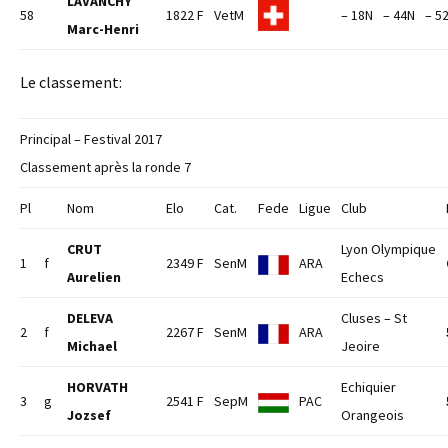
LAVANCHY
58
1822 F
VetM
– 18N
– 44N
– 5
Marc-Henri
Le classement:
Principal – Festival 2017
Classement après la ronde 7
Pl
Nom
Elo
Cat.
Fede
Ligue
Club
CRUT
Lyon Olympique
1
f
2349 F
SenM
ARA
Aurelien
Echecs
DELEVA
Cluses – St
2
f
2267 F
SenM
ARA
Michael
Jeoire
HORVATH
Echiquier
3
g
2541 F
SepM
PAC
Jozsef
Orangeois