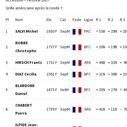
Accession – Festival 2017
Grille américaine après la ronde 7
Pl
Nom
Elo
Cat.
Fede
Ligue
R 1
R 2
R 3
1
SALVI Michel
1630 F
SepM
PAC
= 53B
+ 29N
+ 2
ROBBE
2
1737 F
SepM
BFC
+ 20N
+ 19B
+ 1
Christophe
3
HIRSCH Frantz
1731 F
SepM
ARA
+ 46B
+ 32N
+ 9
4
DIAZ Cecilia
1561 F
SepF
BFC
+ 31N
+ 36B
+ 2
BLARDONE
5
1673 F
VetM
BFC
+ 35N
+ 27B
= 8
Daniel
CHABERT
6
1739 F
SepM
ARA
+ 41B
= 11N
– 7
Pierre
ILPIDE Jean-