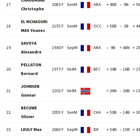
CHAUDAGNE
17
2083 F
SenM
ARA
+ 48B
– 9N
+ 5
Christophe
EL MCHAOURI
18
2155 F
SenM
OCC
+ 58B
– 3B
+ 4
MAS Younes
SAVOYA
19
1930 F
SepM
ARA
– 9B
= 48N
+ 2
Alexandre
PELLATON
20
1977 F
VetM
BFC
+ 34B
– 16B
= 2
Bernard
JOHNSEN
21
2202 F
VetM
= 36N
– 26B
+ 1
Gunnar
BECUWE
22
2055 F
SenM
CHA
+ 50B
– 14B
+ 3
Olivier
23
LEULY Max
2063 F
SepM
IDF
+ 54N
– 15B
+ 4