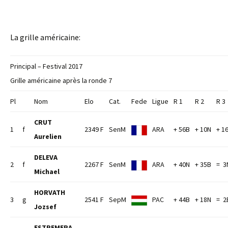
La grille américaine:
Principal – Festival 2017
Grille américaine après la ronde 7
Pl
Nom
Elo
Cat.
Fede
Ligue
R 1
R 2
R 3
CRUT
1
f
2349 F
SenM
ARA
+ 56B
+ 10N
+ 1
Aurelien
DELEVA
2
f
2267 F
SenM
ARA
+ 40N
+ 35B
= 3
Michael
HORVATH
3
g
2541 F
SepM
PAC
+ 44B
+ 18N
= 2
Jozsef
ESTREMERA