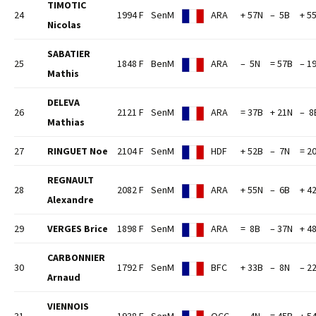
TIMOTIC
24
1994 F
SenM
ARA
+ 57N
– 5B
+ 5
Nicolas
SABATIER
25
1848 F
BenM
ARA
– 5N
= 57B
– 1
Mathis
DELEVA
26
2121 F
SenM
ARA
= 37B
+ 21N
– 8
Mathias
27
RINGUET Noe
2104 F
SenM
HDF
+ 52B
– 7N
= 2
REGNAULT
28
2082 F
SenM
ARA
+ 55N
– 6B
+ 4
Alexandre
29
VERGES Brice
1898 F
SenM
ARA
= 8B
– 37N
+ 4
CARBONNIER
30
1792 F
SenM
BFC
+ 33B
– 8N
– 2
Arnaud
VIENNOIS