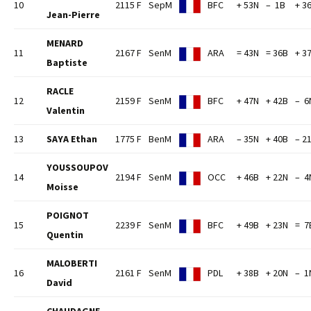
10
2115 F
SepM
BFC
+ 53N
– 1B
+ 3
Jean-Pierre
MENARD
11
2167 F
SenM
ARA
= 43N
= 36B
+ 3
Baptiste
RACLE
12
2159 F
SenM
BFC
+ 47N
+ 42B
– 6
Valentin
13
SAYA Ethan
1775 F
BenM
ARA
– 35N
+ 40B
– 2
YOUSSOUPOV
14
2194 F
SenM
OCC
+ 46B
+ 22N
– 4
Moisse
POIGNOT
15
2239 F
SenM
BFC
+ 49B
+ 23N
= 7
Quentin
MALOBERTI
16
2161 F
SenM
PDL
+ 38B
+ 20N
– 1
David