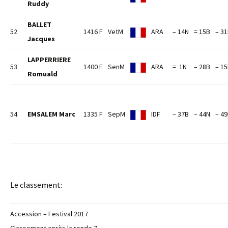
Ruddy
BALLET
52
1416 F
VetM
ARA
– 14N
= 15B
– 3
Jacques
LAPPERRIERE
53
1400 F
SenM
ARA
= 1N
– 28B
– 1
Romuald
54
EMSALEM Marc
1335 F
SepM
IDF
– 37B
– 44N
– 4
Le classement:
Accession – Festival 2017