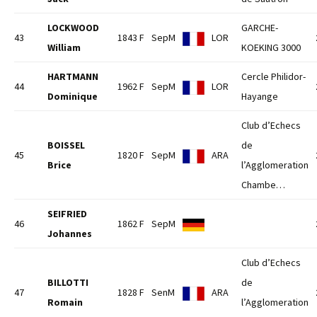
LOCKWOOD
GARCHE-
43
1843 F
SepM
LOR
William
KOEKING 3000
HARTMANN
Cercle Philidor-
44
1962 F
SepM
LOR
Dominique
Hayange
Club d’Echecs
BOISSEL
de
45
1820 F
SepM
ARA
Brice
l’Agglomeration
Chambe…
SEIFRIED
46
1862 F
SepM
Johannes
Club d’Echecs
BILLOTTI
de
47
1828 F
SenM
ARA
Romain
l’Agglomeration