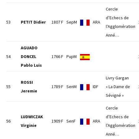
Cercle
d’Echecs de
53
PETIT Didier
1807 F
SepM
ARA
l’Agglomération
Anné…
AGUADO
54
DONCEL
1766 F
PupM
Pablo Luis
Livry Gargan
ROSSI
55
1789 F
SenM
IDF
« La Dame de
Jeremie
Sévigné »
Cercle
LUDWICZAK
d’Echecs de
56
1909 F
SenF
ARA
Virginie
l’Agglomération
Anné…