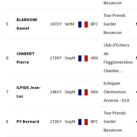
Besancon
Tour Prends
BLARDONE
5
1673 F
VetM
BFC
Garde!
Daniel
Besancon
Club d’Echecs
CHABERT
de
6
1739 F
SepM
ARA
Pierre
l’Agglomeration
Chambe…
Echiquier
ILPIDE Jean-
7
1483 F
SepM
ARA
Clermontois
Luc
Arverne – ECA
Tour Prends
8
PY Bernard
1728 F
SepM
BFC
Garde!
Besancon