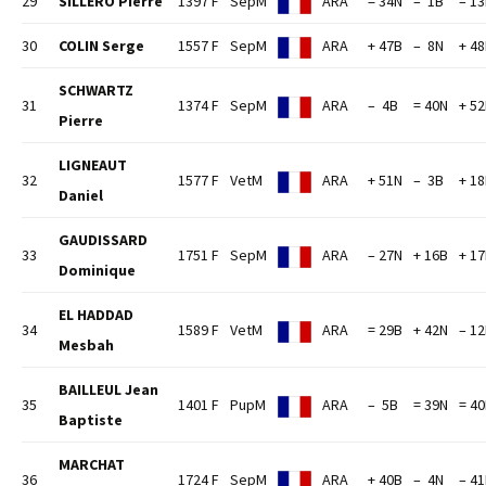
29
SILLERO Pierre
1397 F
SepM
ARA
= 34N
– 1B
– 1
30
COLIN Serge
1557 F
SepM
ARA
+ 47B
– 8N
+ 4
SCHWARTZ
31
1374 F
SepM
ARA
– 4B
= 40N
+ 5
Pierre
LIGNEAUT
32
1577 F
VetM
ARA
+ 51N
– 3B
+ 1
Daniel
GAUDISSARD
33
1751 F
SepM
ARA
– 27N
+ 16B
+ 1
Dominique
EL HADDAD
34
1589 F
VetM
ARA
= 29B
+ 42N
– 1
Mesbah
BAILLEUL Jean
35
1401 F
PupM
ARA
– 5B
= 39N
= 4
Baptiste
MARCHAT
36
1724 F
SepM
ARA
+ 40B
– 4N
– 4