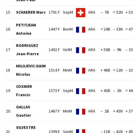
15
SCHAERER Marc
1791 F
SepM
ARA
– 7B
= 52N
+ 5
PETITJEAN
16
1447 F
BenM
ARA
= 24B
– 33N
= 4
Antoine
RODRIGUEZ
17
1492 F
VetM
ARA
+ 50B
– 9N
– 3
Jean-Pierre
MILOJEVIC-DAIM
18
1514 F
MinM
ARA
+ 48B
= 12N
– 3
Nicolas
COSNIER
19
1573 F
SepM
ARA
+ 45B
– 2N
= 4
Francis
GALLAS
20
1467 F
MinM
ARA
– 2B
+ 45N
+ 3
Gautier
SILVESTRE
21
1399 E
SenM
– 11B
– 41N
+ 4