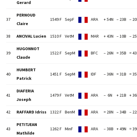
Gerard
PERNOUD
37
1549 F
SepF
ARA
+ 54N
– 23B
– 2
Claire
38
ANCIVAL Lucien
1510 F
VetM
MAR
+ 43N
– 10B
– 2
HUGONNOT
39
1522 F
SepM
BFC
– 26N
= 35B
= 4
Claude
HUMBERT
40
1451 F
SepM
IDF
– 36N
= 31B
= 3
Patrick
DIAFERIA
41
1479 F
VetM
ARA
– 6N
+ 21B
+ 3
Joseph
42
RAFFARD Idriss
1322 F
BenM
ARA
= 28N
– 34B
– 2
PETITJEAN
43
1262 F
MinF
ARA
– 38B
+ 49N
= 3
Mathilde