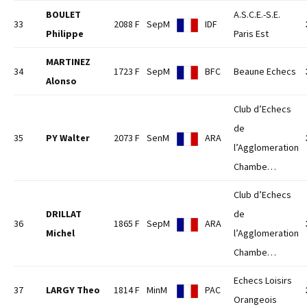
BOULET
A.S.C.E.-S.E.
33
2088 F
SepM
IDF
Philippe
Paris Est
MARTINEZ
34
1723 F
SepM
BFC
Beaune Echecs
Alonso
Club d’Echecs
de
35
PY Walter
2073 F
SenM
ARA
l’Agglomeration
Chambe…
Club d’Echecs
DRILLAT
de
36
1865 F
SepM
ARA
Michel
l’Agglomeration
Chambe…
Echecs Loisirs
37
LARGY Theo
1814 F
MinM
PAC
Orangeois