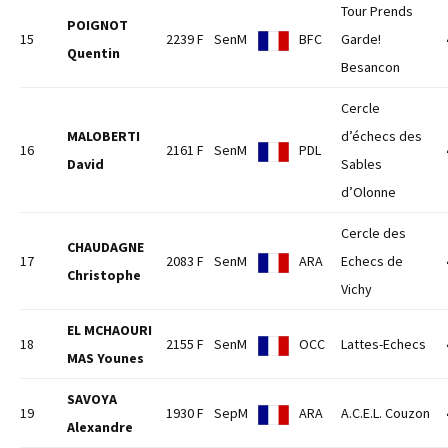
Tour Prends
POIGNOT
15
2239 F
SenM
BFC
Garde!
Quentin
Besancon
Cercle
MALOBERTI
d’échecs des
16
2161 F
SenM
PDL
David
Sables
d’Olonne
Cercle des
CHAUDAGNE
17
2083 F
SenM
ARA
Echecs de
Christophe
Vichy
EL MCHAOURI
18
2155 F
SenM
OCC
Lattes-Echecs
MAS Younes
SAVOYA
19
1930 F
SepM
ARA
A.C.E.L. Couzon
Alexandre