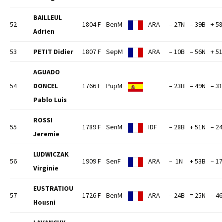
BAILLEUL
52
1804 F
BenM
ARA
– 27N
– 39B
+ 5
Adrien
53
PETIT Didier
1807 F
SepM
ARA
– 10B
– 56N
+ 5
AGUADO
54
DONCEL
1766 F
PupM
– 23B
= 49N
– 3
Pablo Luis
ROSSI
55
1789 F
SenM
IDF
– 28B
+ 51N
– 2
Jeremie
LUDWICZAK
56
1909 F
SenF
ARA
– 1N
+ 53B
– 1
Virginie
EUSTRATIOU
57
1726 F
BenM
ARA
– 24B
= 25N
– 4
Housni