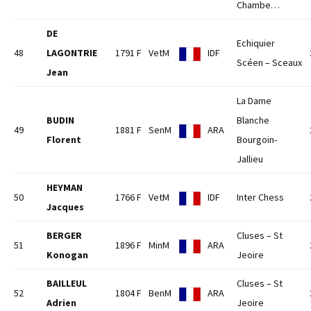
Chambe…
DE
Echiquier
48
LAGONTRIE
1791 F
VetM
IDF
Scéen – Sceaux
Jean
La Dame
BUDIN
Blanche
49
1881 F
SenM
ARA
Florent
Bourgoin-
Jallieu
HEYMAN
50
1766 F
VetM
IDF
Inter Chess
Jacques
BERGER
Cluses – St
51
1896 F
MinM
ARA
Konogan
Jeoire
BAILLEUL
Cluses – St
52
1804 F
BenM
ARA
Adrien
Jeoire