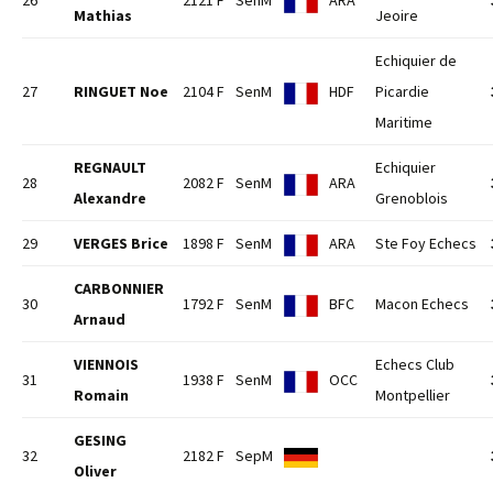
26
2121 F
SenM
ARA
Mathias
Jeoire
Echiquier de
27
RINGUET Noe
2104 F
SenM
HDF
Picardie
Maritime
REGNAULT
Echiquier
28
2082 F
SenM
ARA
Alexandre
Grenoblois
29
VERGES Brice
1898 F
SenM
ARA
Ste Foy Echecs
CARBONNIER
30
1792 F
SenM
BFC
Macon Echecs
Arnaud
VIENNOIS
Echecs Club
31
1938 F
SenM
OCC
Romain
Montpellier
GESING
32
2182 F
SepM
Oliver