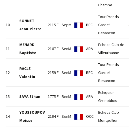
Chambe…
Tour Prends
SONNET
10
2115 F
SepM
BFC
Garde!
Jean-Pierre
Besancon
MENARD
Echecs Club de
11
2167 F
SenM
ARA
Baptiste
Villeurbanne
Tour Prends
RACLE
12
2159 F
SenM
BFC
Garde!
Valentin
Besancon
Echiquier
13
SAYA Ethan
1775 F
BenM
ARA
Grenoblois
YOUSSOUPOV
Echecs Club
14
2194 F
SenM
OCC
Moisse
Montpellier