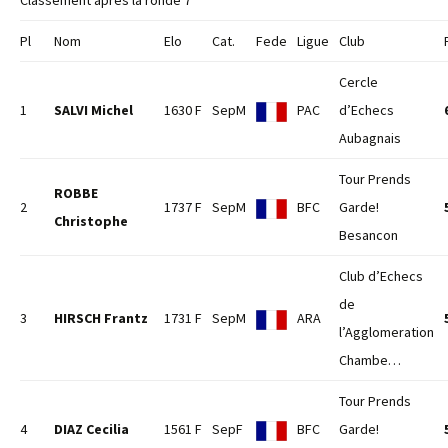
Classement après la ronde 7
Pl
Nom
Elo
Cat.
Fede
Ligue
Club
Cercle
1
SALVI Michel
1630 F
SepM
PAC
d’Echecs
Aubagnais
Tour Prends
ROBBE
2
1737 F
SepM
BFC
Garde!
Christophe
Besancon
Club d’Echecs
de
3
HIRSCH Frantz
1731 F
SepM
ARA
l’Agglomeration
Chambe…
Tour Prends
4
DIAZ Cecilia
1561 F
SepF
BFC
Garde!