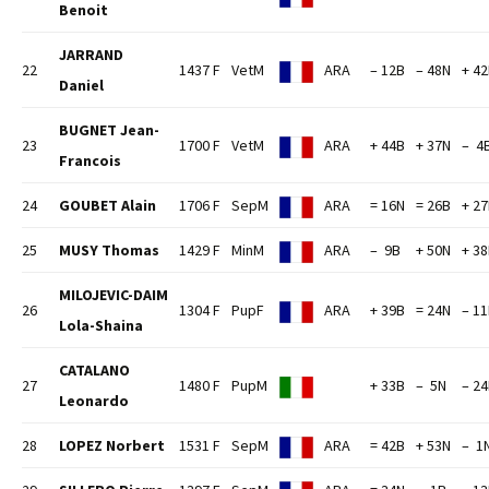
Benoit
JARRAND
22
1437 F
VetM
ARA
– 12B
– 48N
+ 4
Daniel
BUGNET Jean-
23
1700 F
VetM
ARA
+ 44B
+ 37N
– 4
Francois
24
GOUBET Alain
1706 F
SepM
ARA
= 16N
= 26B
+ 2
25
MUSY Thomas
1429 F
MinM
ARA
– 9B
+ 50N
+ 3
MILOJEVIC-DAIM
26
1304 F
PupF
ARA
+ 39B
= 24N
– 1
Lola-Shaina
CATALANO
27
1480 F
PupM
+ 33B
– 5N
– 2
Leonardo
28
LOPEZ Norbert
1531 F
SepM
ARA
= 42B
+ 53N
– 1