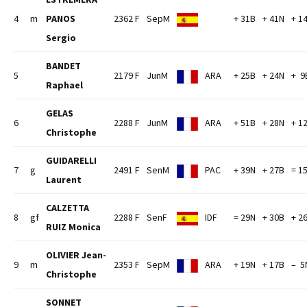
4
m
PANOS
2362 F
SepM
+ 31B
+ 41N
+ 1
Sergio
BANDET
5
2179 F
JunM
ARA
+ 25B
+ 24N
+ 9
Raphael
GELAS
6
2288 F
JunM
ARA
+ 51B
+ 28N
+ 1
Christophe
GUIDARELLI
7
g
2491 F
SenM
PAC
+ 39N
+ 27B
= 1
Laurent
CALZETTA
8
gf
2288 F
SenF
IDF
= 29N
+ 30B
+ 2
RUIZ Monica
OLIVIER Jean-
9
m
2353 F
SepM
ARA
+ 19N
+ 17B
– 5
Christophe
SONNET