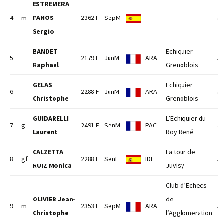
ESTREMERA
4
m
PANOS
2362 F
SepM
Sergio
BANDET
Echiquier
5
2179 F
JunM
ARA
Raphael
Grenoblois
GELAS
Echiquier
6
2288 F
JunM
ARA
Christophe
Grenoblois
GUIDARELLI
L’Echiquier du
7
g
2491 F
SenM
PAC
Laurent
Roy René
CALZETTA
La tour de
8
gf
2288 F
SenF
IDF
RUIZ Monica
Juvisy
Club d’Echecs
OLIVIER Jean-
de
9
m
2353 F
SepM
ARA
Christophe
l’Agglomeration