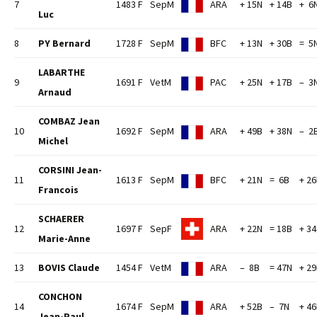
7
1483 F
SepM
ARA
+ 15N
+ 14B
+ 6
Luc
8
PY Bernard
1728 F
SepM
BFC
+ 13N
+ 30B
= 5
LABARTHE
9
1691 F
VetM
PAC
+ 25N
+ 17B
– 3
Arnaud
COMBAZ Jean
10
1692 F
SepM
ARA
+ 49B
+ 38N
– 2
Michel
CORSINI Jean-
11
1613 F
SepM
BFC
+ 21N
= 6B
+ 2
Francois
SCHAERER
12
1697 F
SepF
ARA
+ 22N
= 18B
+ 3
Marie-Anne
13
BOVIS Claude
1454 F
VetM
ARA
– 8B
= 47N
+ 2
CONCHON
14
1674 F
SepM
ARA
+ 52B
– 7N
+ 4
Jean-Paul