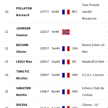
Tour Prends
PELLATON
20
1977 F
VetM
BFC
Garde!
Bernard
Besancon
JOHNSEN
21
2202 F
VetM
Gunnar
BECUWE
Reims Echec et
22
2055 F
SenM
CHA
Olivier
Mat
23
LEULY Max
2063 F
SepM
IDF
Malakoff et Mat
TIMOTIC
24
1994 F
SenM
ARA
A.C.E.L. Couzon
Nicolas
SABATIER
Echecs Club de
25
1848 F
BenM
ARA
Mathis
Corbas
DELEVA
Cluses – St