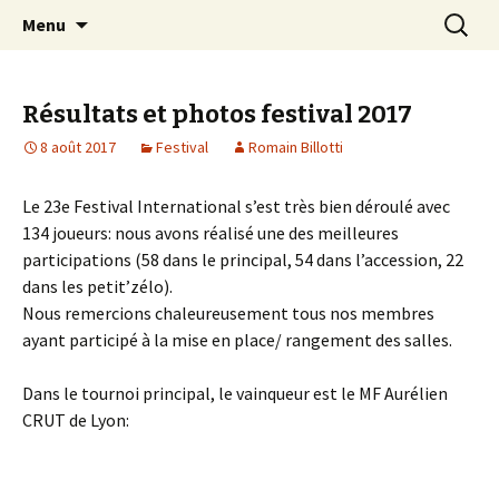
Les échecs pour tous
Aller
Recherc
Club d échecs de l
Menu
au
agglomération
contenu
chambérienne
Résultats et photos festival 2017
8 août 2017
Festival
Romain Billotti
Le 23e Festival International s’est très bien déroulé avec
134 joueurs: nous avons réalisé une des meilleures
participations (58 dans le principal, 54 dans l’accession, 22
dans les petit’zélo).
Nous remercions chaleureusement tous nos membres
ayant participé à la mise en place/ rangement des salles.
Dans le tournoi principal, le vainqueur est le MF Aurélien
CRUT de Lyon: