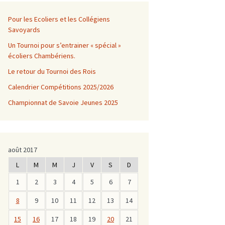
Pour les Ecoliers et les Collégiens
Savoyards
Un Tournoi pour s’entrainer « spécial »
écoliers Chambériens.
Le retour du Tournoi des Rois
Calendrier Compétitions 2025/2026
Championnat de Savoie Jeunes 2025
août 2017
L
M
M
J
V
S
D
1
2
3
4
5
6
7
8
9
10
11
12
13
14
15
16
17
18
19
20
21