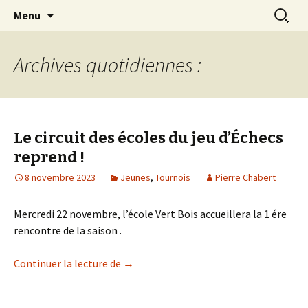
Les échecs pour tous
Aller
Recherc
Club d échecs de l
Menu
au
agglomération
contenu
chambérienne
Archives quotidiennes :
Le circuit des écoles du jeu d’Échecs
reprend !
8 novembre 2023
Jeunes
,
Tournois
Pierre Chabert
Mercredi 22 novembre, l’école Vert Bois accueillera la 1 ére
rencontre de la saison .
Le circuit des écoles du jeu d’Échecs rep
Continuer la lecture de
→