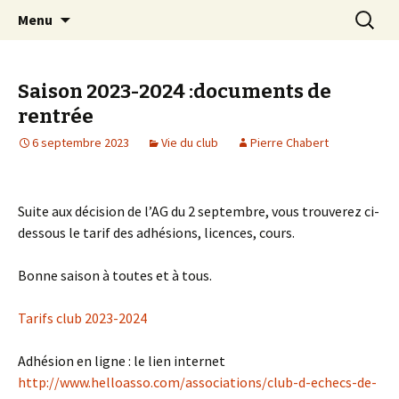
Les échecs pour tous
Aller
Recherc
Club d échecs de l
Menu
au
agglomération
contenu
chambérienne
Saison 2023-2024 :documents de
rentrée
6 septembre 2023
Vie du club
Pierre Chabert
Suite aux décision de l’AG du 2 septembre, vous trouverez ci-
dessous le tarif des adhésions, licences, cours.
Bonne saison à toutes et à tous.
Tarifs club 2023-2024
Adhésion en ligne : le lien internet
http://www.helloasso.com/associations/club-d-echecs-de-