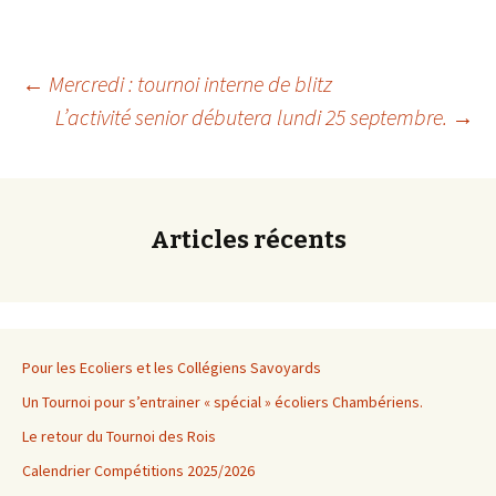
Navigation
←
Mercredi : tournoi interne de blitz
L’activité senior débutera lundi 25 septembre.
→
des
articles
Articles récents
Pour les Ecoliers et les Collégiens Savoyards
Un Tournoi pour s’entrainer « spécial » écoliers Chambériens.
Le retour du Tournoi des Rois
Calendrier Compétitions 2025/2026