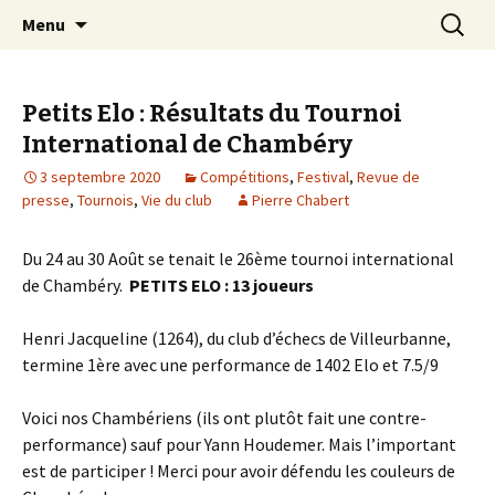
Les échecs pour tous
Aller
Recherc
Club d échecs de l
Menu
au
agglomération
contenu
chambérienne
Petits Elo : Résultats du Tournoi
International de Chambéry
3 septembre 2020
Compétitions
,
Festival
,
Revue de
presse
,
Tournois
,
Vie du club
Pierre Chabert
Du 24 au 30 Août se tenait le 26ème tournoi international
de Chambéry.
PETITS ELO : 13 joueurs
Henri Jacqueline (1264), du club d’échecs de Villeurbanne,
termine 1ère avec une performance de 1402 Elo et 7.5/9
Voici nos Chambériens (ils ont plutôt fait une contre-
performance) sauf pour Yann Houdemer. Mais l’important
est de participer ! Merci pour avoir défendu les couleurs de