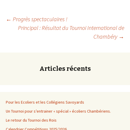
Navigation
←
Progrès spectaculaires !
Principal : Résultat du Tournoi International de
Chambéry
→
des
articles
Articles récents
Pour les Ecoliers et les Collégiens Savoyards
Un Tournoi pour s’entrainer « spécial » écoliers Chambériens.
Le retour du Tournoi des Rois
Calendrier Compétitions 2025/2026