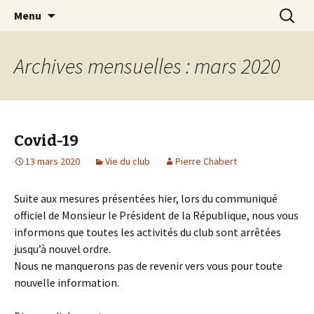
Les échecs pour tous
Aller
Recherc
Club d échecs de l
Menu
au
agglomération
contenu
chambérienne
Archives mensuelles : mars 2020
Covid-19
13 mars 2020
Vie du club
Pierre Chabert
Suite aux mesures présentées hier, lors du communiqué
officiel de Monsieur le Président de la République, nous vous
informons que toutes les activités du club sont arrêtées
jusqu’à nouvel ordre.
Nous ne manquerons pas de revenir vers vous pour toute
nouvelle information.