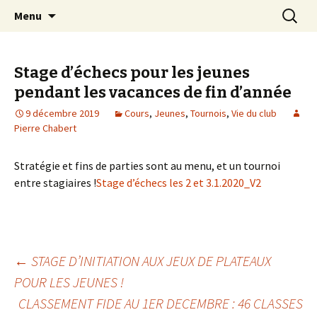
Les échecs pour tous
Aller
Recherc
Club d échecs de l
Menu
au
agglomération
contenu
chambérienne
Stage d’échecs pour les jeunes
pendant les vacances de fin d’année
9 décembre 2019
Cours
,
Jeunes
,
Tournois
,
Vie du club
Pierre Chabert
Stratégie et fins de parties sont au menu, et un tournoi
entre stagiaires !
Stage d’échecs les 2 et 3.1.2020_V2
Navigation
←
STAGE D’INITIATION AUX JEUX DE PLATEAUX
POUR LES JEUNES !
CLASSEMENT FIDE AU 1ER DECEMBRE : 46 CLASSES
des