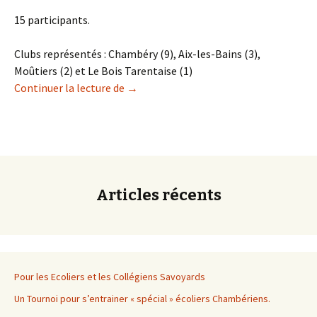
15 participants.
Clubs représentés : Chambéry (9), Aix-les-Bains (3),
Moûtiers (2) et Le Bois Tarentaise (1)
Championnat de Savoie – Ronde 1
Continuer la lecture de
→
Articles récents
Pour les Ecoliers et les Collégiens Savoyards
Un Tournoi pour s’entrainer « spécial » écoliers Chambériens.