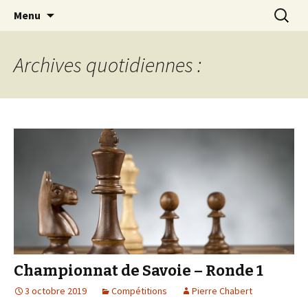
Les échecs pour tous
Aller
Recherc
Club d échecs de l
Menu
au
agglomération
contenu
chambérienne
Archives quotidiennes :
Championnat de Savoie – Ronde 1
3 octobre 2019
Compétitions
Pierre Chabert