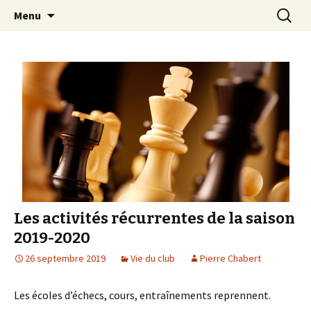
Les échecs pour tous
Aller
Recherc
Club d échecs de l
Menu
au
agglomération
contenu
chambérienne
Les activités récurrentes de la saison
2019-2020
26 septembre 2019
Vie du club
Pierre Chabert
Les écoles d’échecs, cours, entraînements reprennent.