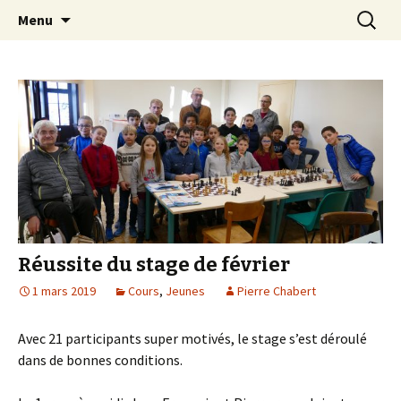
Les échecs pour tous
Aller
Recherc
Club d échecs de l
Menu
au
agglomération
contenu
chambérienne
Réussite du stage de février
1 mars 2019
Cours
,
Jeunes
Pierre Chabert
Avec 21 participants super motivés, le stage s’est déroulé
dans de bonnes conditions.