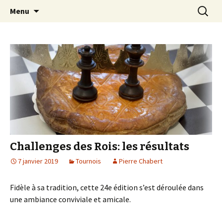
Les échecs pour tous
Aller
Recherc
Club d échecs de l
Menu
au
agglomération
contenu
chambérienne
Challenges des Rois: les résultats
7 janvier 2019
Tournois
Pierre Chabert
Fidèle à sa tradition, cette 24e édition s’est déroulée dans
une ambiance conviviale et amicale.