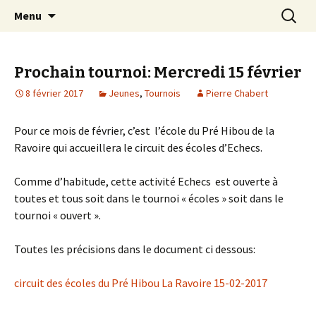
Les échecs pour tous
Aller
Recherc
Club d échecs de l
Menu
au
agglomération
contenu
chambérienne
Prochain tournoi: Mercredi 15 février
8 février 2017
Jeunes
,
Tournois
Pierre Chabert
Pour ce mois de février, c’est l’école du Pré Hibou de la
Ravoire qui accueillera le circuit des écoles d’Echecs.
Comme d’habitude, cette activité Echecs est ouverte à
toutes et tous soit dans le tournoi « écoles » soit dans le
tournoi « ouvert ».
Toutes les précisions dans le document ci dessous:
circuit des écoles du Pré Hibou La Ravoire 15-02-2017