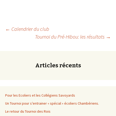
Navigation
←
Calendrier du club
Tournoi du Pré-Hibou: les résultats
→
des
articles
Articles récents
Pour les Ecoliers et les Collégiens Savoyards
Un Tournoi pour s’entrainer « spécial » écoliers Chambériens.
Le retour du Tournoi des Rois