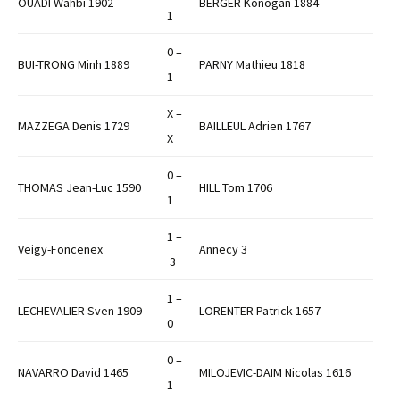
OUADI Wahbi 1902
BERGER Konogan 1884
1
0 –
BUI-TRONG Minh 1889
PARNY Mathieu 1818
1
X –
MAZZEGA Denis 1729
BAILLEUL Adrien 1767
X
0 –
THOMAS Jean-Luc 1590
HILL Tom 1706
1
1 –
Veigy-Foncenex
Annecy 3
3
1 –
LECHEVALIER Sven 1909
LORENTER Patrick 1657
0
0 –
NAVARRO David 1465
MILOJEVIC-DAIM Nicolas 1616
1