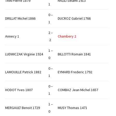
TRIN Pierre 1879
HALILI Selami 1913
1
0 –
DRILLAT Michel 1866
DUCROZ Gabriel 1766
1
2 –
Annecy 1
Chambery 2
2
1 –
LUDWICZAK Virginie 1924
BILLOTTI Romain 1841
0
0 –
LAMOUILLE Patrick 1882
EYMARD Frederic 1792
1
0 –
HODOT Yves 1807
COMBAZ Jean Michel 1657
1
1 –
MERGAULT Benoit 1729
MUSY Thomas 1471
0