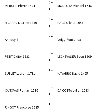
0 –
MERCIER Pierre 1494
MONTOYA Michael 1646
1
0 –
RICHARD Maxime 1386
RACS Olivier 1653
1
2 –
Annecy 2
Veigy-Foncenex
1
0 –
PETIT Didier 1821
LECHEVALIER Sven 1909
1
1 –
SUBLET Laurent 1731
NAVARRO David 1465
0
0 –
CANOVAS Romain 1516
DA COSTA Julien 1533
1
1 –
RINGOT Francoise 1225