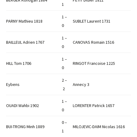
BERGER Konogan 1884
PETIT Didier 1821
1
1 –
PARNY Mathieu 1818
SUBLET Laurent 1731
0
1 –
BAILLEUL Adrien 1767
CANOVAS Romain 1516
0
1 –
HILL Tom 1706
RINGOT Francoise 1225
0
2 –
Eybens
Annecy 3
2
1 –
OUADI Wahbi 1902
LORENTER Patrick 1657
0
0 –
BUI-TRONG Minh 1889
MILOJEVIC-DAIM Nicolas 1616
1