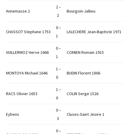
2 –
Annemasse 2
Bourgoin-Jallieu
2
0 –
CHASSOT Stephane 1753
LALECHERE Jean-Baptiste 1971
1
0 –
VUILLERMOZ Herve 1666
COMIEN Romain 1915
1
1 –
MONTOYA Michael 1646
BUDIN Florent 1866
0
1 –
RACS Olivier 1653
COLIN Serge 1526
0
0 –
Eybens
Cluses-Saint Jeoire 1
3
0 –