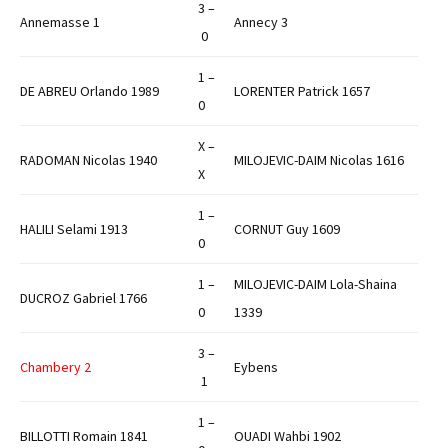
3 –
Annemasse 1
Annecy 3
0
1 –
DE ABREU Orlando 1989
LORENTER Patrick 1657
0
X –
RADOMAN Nicolas 1940
MILOJEVIC-DAIM Nicolas 1616
X
1 –
HALILI Selami 1913
CORNUT Guy 1609
0
1 –
MILOJEVIC-DAIM Lola-Shaina
DUCROZ Gabriel 1766
0
1339
3 –
Chambery 2
Eybens
1
1 –
BILLOTTI Romain 1841
OUADI Wahbi 1902