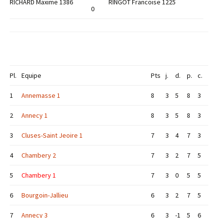
RICHARD Maxime 1386
RINGOT Francoise 1225
0
Pl.
Equipe
Pts
j.
d.
p.
c.
1
Annemasse 1
8
3
5
8
3
2
Annecy 1
8
3
5
8
3
3
Cluses-Saint Jeoire 1
7
3
4
7
3
4
Chambery 2
7
3
2
7
5
5
Chambery 1
7
3
0
5
5
6
Bourgoin-Jallieu
6
3
2
7
5
7
Annecy 3
6
3
-1
5
6