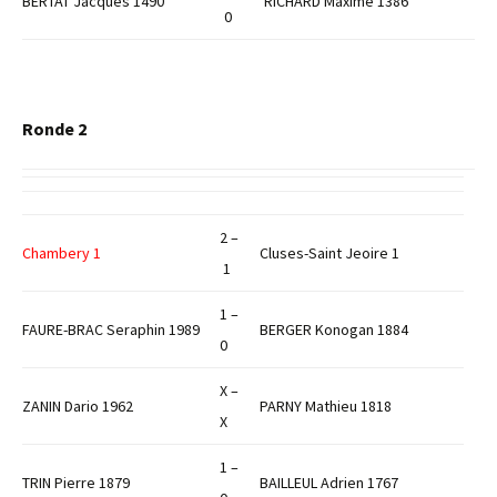
BERTAT Jacques 1490
RICHARD Maxime 1386
0
Ronde 2
2 –
Chambery 1
Cluses-Saint Jeoire 1
1
1 –
FAURE-BRAC Seraphin 1989
BERGER Konogan 1884
0
X –
ZANIN Dario 1962
PARNY Mathieu 1818
X
1 –
TRIN Pierre 1879
BAILLEUL Adrien 1767