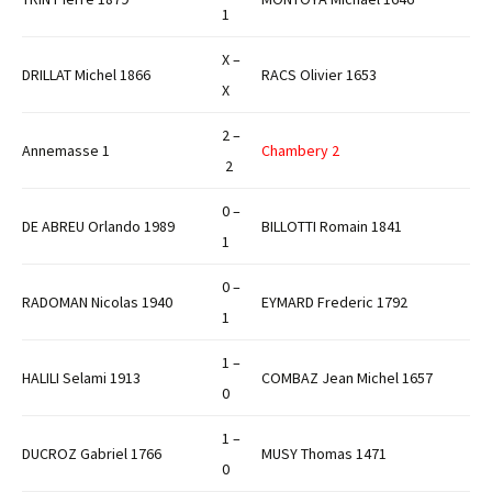
1
X –
DRILLAT Michel 1866
RACS Olivier 1653
X
2 –
Annemasse 1
Chambery 2
2
0 –
DE ABREU Orlando 1989
BILLOTTI Romain 1841
1
0 –
RADOMAN Nicolas 1940
EYMARD Frederic 1792
1
1 –
HALILI Selami 1913
COMBAZ Jean Michel 1657
0
1 –
DUCROZ Gabriel 1766
MUSY Thomas 1471
0