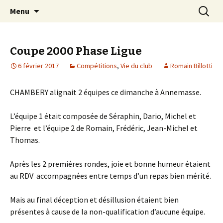
Les échecs pour tous
Aller
Recherc
Club d échecs de l
Menu
au
agglomération
contenu
chambérienne
Coupe 2000 Phase Ligue
6 février 2017
Compétitions
,
Vie du club
Romain Billotti
CHAMBERY alignait 2 équipes ce dimanche à Annemasse.
L’équipe 1 était composée de Séraphin, Dario, Michel et
Pierre et l’équipe 2 de Romain, Frédéric, Jean-Michel et
Thomas.
Après les 2 premiéres rondes, joie et bonne humeur étaient
au RDV accompagnées entre temps d’un repas bien mérité.
Mais au final déception et désillusion étaient bien
présentes à cause de la non-qualification d’aucune équipe.