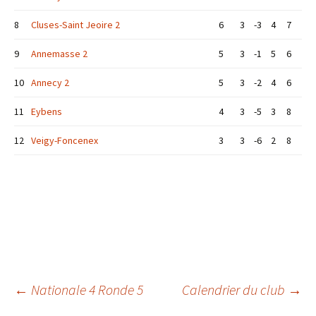
8
Cluses-Saint Jeoire 2
6
3
-3
4
7
9
Annemasse 2
5
3
-1
5
6
10
Annecy 2
5
3
-2
4
6
11
Eybens
4
3
-5
3
8
12
Veigy-Foncenex
3
3
-6
2
8
Navigation
←
Nationale 4 Ronde 5
Calendrier du club
→