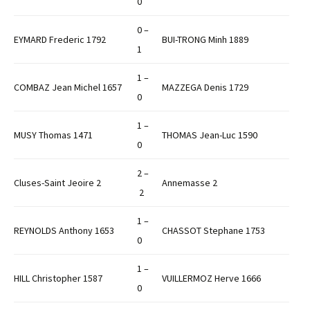
0
0 –
EYMARD Frederic 1792
BUI-TRONG Minh 1889
1
1 –
COMBAZ Jean Michel 1657
MAZZEGA Denis 1729
0
1 –
MUSY Thomas 1471
THOMAS Jean-Luc 1590
0
2 –
Cluses-Saint Jeoire 2
Annemasse 2
2
1 –
REYNOLDS Anthony 1653
CHASSOT Stephane 1753
0
1 –
HILL Christopher 1587
VUILLERMOZ Herve 1666
0