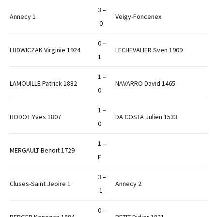
3 –
Annecy 1
Veigy-Foncenex
0
0 –
LUDWICZAK Virginie 1924
LECHEVALIER Sven 1909
1
1 –
LAMOUILLE Patrick 1882
NAVARRO David 1465
0
1 –
HODOT Yves 1807
DA COSTA Julien 1533
0
1 –
MERGAULT Benoit 1729
F
3 –
Cluses-Saint Jeoire 1
Annecy 2
1
0 –