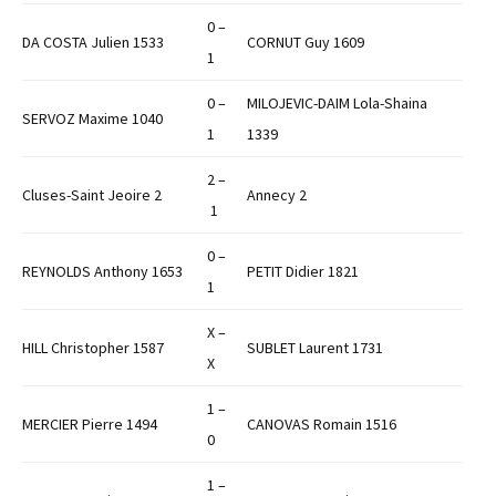
0 –
DA COSTA Julien 1533
CORNUT Guy 1609
1
0 –
MILOJEVIC-DAIM Lola-Shaina
SERVOZ Maxime 1040
1
1339
2 –
Cluses-Saint Jeoire 2
Annecy 2
1
0 –
REYNOLDS Anthony 1653
PETIT Didier 1821
1
X –
HILL Christopher 1587
SUBLET Laurent 1731
X
1 –
MERCIER Pierre 1494
CANOVAS Romain 1516
0
1 –