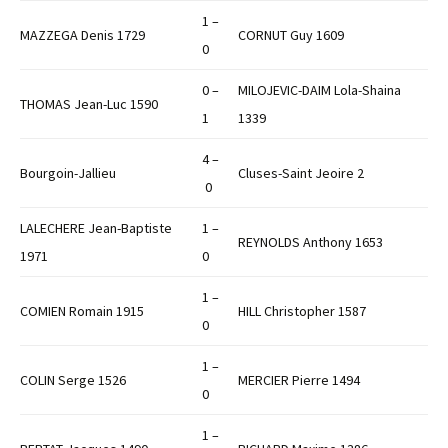
1 –
MAZZEGA Denis 1729
CORNUT Guy 1609
0
0 –
MILOJEVIC-DAIM Lola-Shaina
THOMAS Jean-Luc 1590
1
1339
4 –
Bourgoin-Jallieu
Cluses-Saint Jeoire 2
0
LALECHERE Jean-Baptiste
1 –
REYNOLDS Anthony 1653
1971
0
1 –
COMIEN Romain 1915
HILL Christopher 1587
0
1 –
COLIN Serge 1526
MERCIER Pierre 1494
0
1 –