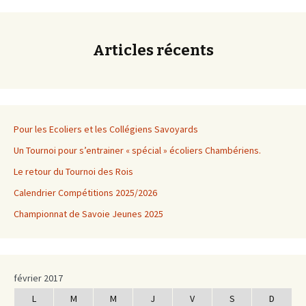
des
Articles récents
articles
Pour les Ecoliers et les Collégiens Savoyards
Un Tournoi pour s’entrainer « spécial » écoliers Chambériens.
Le retour du Tournoi des Rois
Calendrier Compétitions 2025/2026
Championnat de Savoie Jeunes 2025
février 2017
L
M
M
J
V
S
D