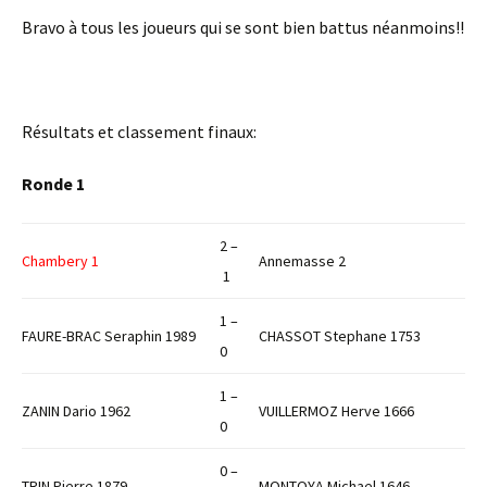
Bravo à tous les joueurs qui se sont bien battus néanmoins!!
Résultats et classement finaux:
Ronde 1
2 –
Chambery 1
Annemasse 2
1
1 –
FAURE-BRAC Seraphin 1989
CHASSOT Stephane 1753
0
1 –
ZANIN Dario 1962
VUILLERMOZ Herve 1666
0
0 –
TRIN Pierre 1879
MONTOYA Michael 1646