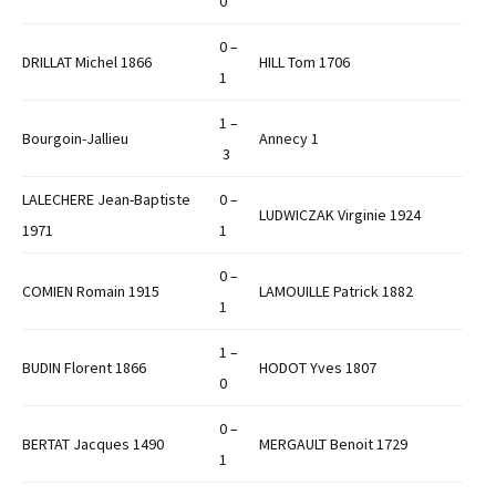
0
0 –
DRILLAT Michel 1866
HILL Tom 1706
1
1 –
Bourgoin-Jallieu
Annecy 1
3
LALECHERE Jean-Baptiste
0 –
LUDWICZAK Virginie 1924
1971
1
0 –
COMIEN Romain 1915
LAMOUILLE Patrick 1882
1
1 –
BUDIN Florent 1866
HODOT Yves 1807
0
0 –
BERTAT Jacques 1490
MERGAULT Benoit 1729
1