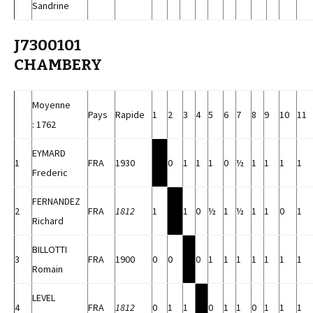
Sandrine
J7300101
CHAMBERY
Moyenne
Pays
Rapide
1
2
3
4
5
6
7
8
9
10
11
: 1762
EYMARD
1
FRA
1930
0
1
1
1
0
½
1
1
1
1
Frederic
FERNANDEZ
2
FRA
1812
1
1
0
½
1
½
1
1
0
1
Richard
BILLOTTI
3
FRA
1900
0
0
0
1
1
1
1
1
1
1
Romain
LEVEL
4
FRA
1812
0
1
1
0
1
1
0
1
1
1