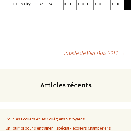
11
HOEN Ciryl
FRA
1433
0
0
0
0
0
0
0
1
0
0
Navigation
Rapide de Vert Bois 2011
→
des
Articles récents
articles
Pour les Ecoliers et les Collégiens Savoyards
Un Tournoi pour s’entrainer « spécial » écoliers Chambériens.