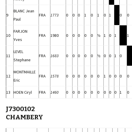
BLANC Jean
9
FRA
1773
0
0
0
1
0
1
0
1
0
0
Paul
FARJON
10
FRA
1980
0
0
0
0
0
½
1
0
1
1
Yves
LEVEL
11
FRA
1683
0
0
0
0
0
½
0
0
1
0
Stephane
MONTMAILLE
12
FRA
1578
0
0
0
0
0
0
1
0
0
0
0
Eric
13
HOEN Ciryl
FRA
1460
0
0
0
0
0
0
0
0
0
1
0
J7300102
CHAMBERY