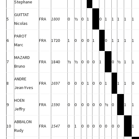
Stephane
GUITTAT
5
FRA
1800
0
½
0
1
0
1
1
1
1
1
Nicolas
PAROT
6
FRA
1720
1
0
0
0
1
0
1
1
1
1
Marc
MAZARD
7
FRA
1840
½
½
0
0
0
1
0
½
1
1
Bruno
ANDRE
8
FRA
1697
0
0
0
1
0
0
1
1
1
0
Jean-Yves
HOEN
9
FRA
1590
0
0
0
0
0
0
½
0
1
1
Jeffry
ABBALON
10
FRA
1547
0
1
0
0
0
0
0
0
0
1
Rudy