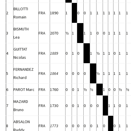
BILLOTTI
2
FRA
1890
1
0
0
1
1
1
1
1
1
1
Romain
BISMUTH
3
FRA
2070
½
1
1
1
0
0
1
1
1
1
Lea
GUITTAT
4
FRA
1889
0
1
0
1
½
1
1
0
1
1
Nicolas
FERNANDEZ
5
FRA
1864
0
0
0
0
½
1
1
1
1
1
Richard
6
PAROT Marc
FRA
1760
0
0
1
½
½
1
0
0
½
½
MAZARD
7
FRA
1730
0
0
1
0
0
0
1
1
0
1
Bruno
ABSALON
8
FRA
1773
0
0
0
0
0
1
0
0
1
1
Ruddy