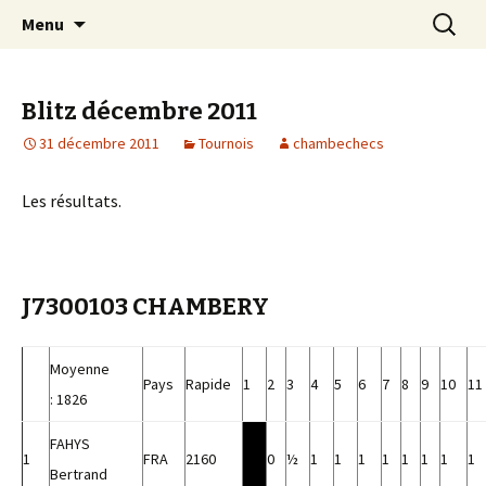
Les échecs pour tous
Aller
Recherc
Club d échecs de l
Menu
au
agglomération
contenu
chambérienne
Blitz décembre 2011
31 décembre 2011
Tournois
chambechecs
Les résultats.
J7300103 CHAMBERY
Moyenne
Pays
Rapide
1
2
3
4
5
6
7
8
9
10
11
: 1826
FAHYS
1
FRA
2160
0
½
1
1
1
1
1
1
1
1
Bertrand