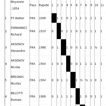
Moyenne
Pays
Rapide
1
2
3
4
5
6
7
8
9
10
11
: 1854
1
PY Walter
FRA
2300
1
1
0
1
1
1
1
1
1
1
FERNANDEZ
2
FRA
1929
0
0
1
1
0
1
1
1
1
1
Richard
AKSENOV
3
FRA
1990
0
1
1
0
0
1
1
1
½
1
Alexandre
AKSENOV
4
FRA
1904
1
0
0
0
0
1
1
1
1
1
Nicolai
BREGNAC
5
FRA
1904
0
0
1
1
1
½
½
1
0
1
Nicolas
BILLOTTI
6
FRA
1900
0
1
1
1
0
1
0
0
1
1
Romain