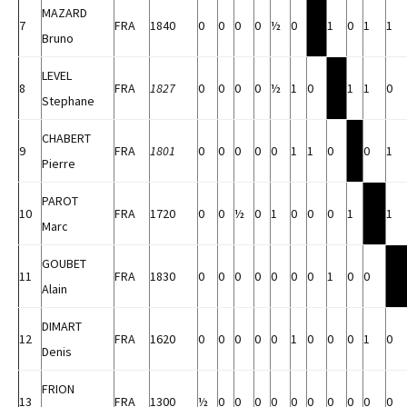
MAZARD
7
FRA
1840
0
0
0
0
½
0
1
0
1
1
Bruno
LEVEL
8
FRA
1827
0
0
0
0
½
1
0
1
1
0
Stephane
CHABERT
9
FRA
1801
0
0
0
0
0
1
1
0
0
1
Pierre
PAROT
10
FRA
1720
0
0
½
0
1
0
0
0
1
1
Marc
GOUBET
11
FRA
1830
0
0
0
0
0
0
0
1
0
0
Alain
DIMART
12
FRA
1620
0
0
0
0
0
1
0
0
0
1
0
Denis
FRION
13
FRA
1300
½
0
0
0
0
0
0
0
0
0
0