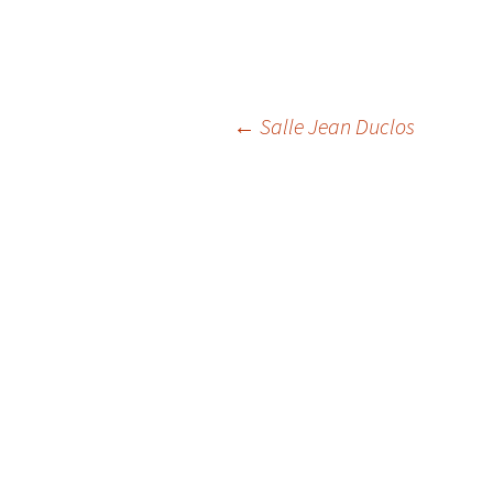
Navigation
←
Salle Jean Duclos
des
articles