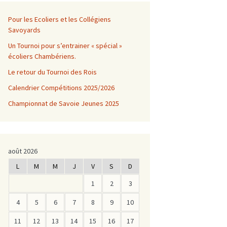
Pour les Ecoliers et les Collégiens
Savoyards
Un Tournoi pour s’entrainer « spécial »
écoliers Chambériens.
Le retour du Tournoi des Rois
Calendrier Compétitions 2025/2026
Championnat de Savoie Jeunes 2025
août 2026
L
M
M
J
V
S
D
1
2
3
4
5
6
7
8
9
10
11
12
13
14
15
16
17