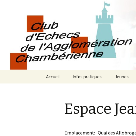
Les échecs pour tous
Club d éch
chambéri
Aller
Accueil
Infos pratiques
Jeunes
au
contenu
Espace Jea
Emplacement:
Quai des Allobrog