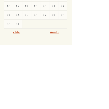
16
17
18
19
20
21
22
23
24
25
26
27
28
29
30
31
« Mai
Août »