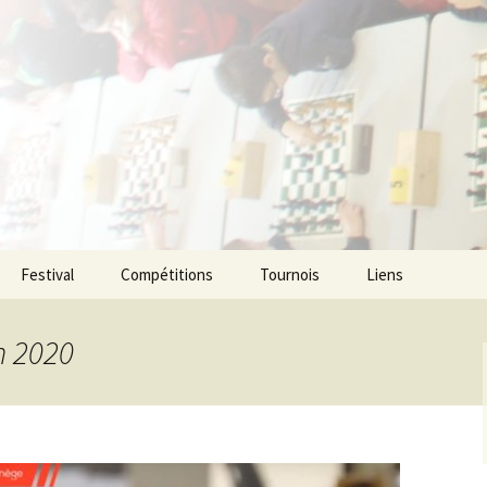
ecs de l agglom
enne
Festival
Compétitions
Tournois
Liens
n 2020