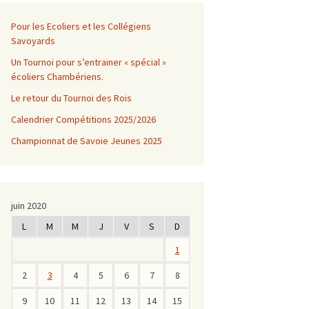
Pour les Ecoliers et les Collégiens
Savoyards
Un Tournoi pour s’entrainer « spécial »
écoliers Chambériens.
Le retour du Tournoi des Rois
Calendrier Compétitions 2025/2026
Championnat de Savoie Jeunes 2025
juin 2020
L
M
M
J
V
S
D
1
2
3
4
5
6
7
8
9
10
11
12
13
14
15