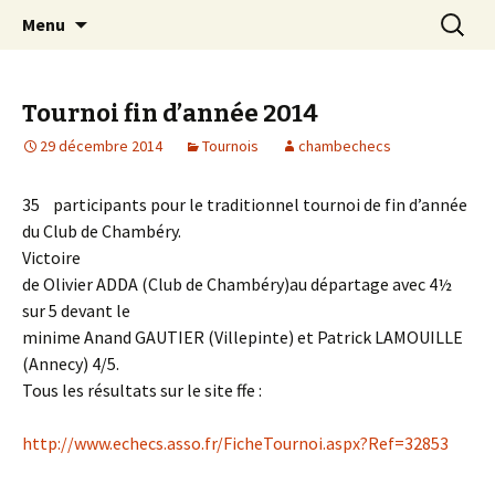
Les échecs pour tous
Aller
Recherc
Club d échecs de l
Menu
au
agglomération
contenu
chambérienne
Tournoi fin d’année 2014
29 décembre 2014
Tournois
chambechecs
35 participants pour le traditionnel tournoi de fin d’année
du Club de Chambéry.
Victoire
de Olivier ADDA (Club de Chambéry)au départage avec 4½
sur 5 devant le
minime Anand GAUTIER (Villepinte) et Patrick LAMOUILLE
(Annecy) 4/5.
Tous les résultats sur le site ffe :
http://www.echecs.asso.fr/FicheTournoi.aspx?Ref=32853