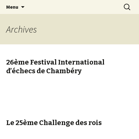
Les échecs pour tous
Aller
Recherc
Club d échecs de l
Menu
au
agglomération
contenu
chambérienne
Archives
26ème Festival International
d’échecs de Chambéry
Le 25ème Challenge des rois